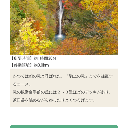
【所要時間】約1時間30分
【移動距離】約3.0km
かつては幻の滝と呼ばれた、「駒止の滝」までを往復す
るコース。
滝の観瀑台手前の丘には２～３畳ほどのデッキがあり、
茶臼岳を眺めながらゆったりとくつろげます。