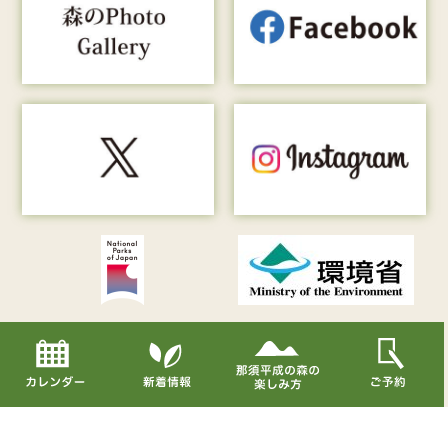
Copyright© Nasu Heisei-no-mori All Rights Reserved.