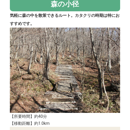
森の小径
気軽に森の中を散策できるルート。カタクリの時期は特にお
すすめです。
【所要時間】約40分
【移動距離】約1.0km