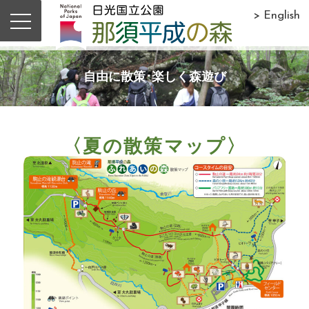
> English
自由に散策･楽しく森遊び
〈夏の散策マップ〉