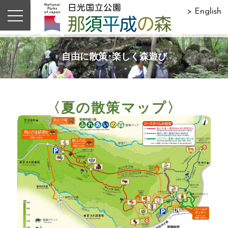
> English
自由に散策･楽しく森遊び
〈夏の散策マップ〉