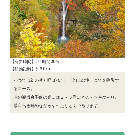
【所要時間】約1時間30分
【移動距離】約3.0km
かつては幻の滝と呼ばれた、「駒止の滝」までを往復す
るコース。
滝の観瀑台手前の丘には２～３畳ほどのデッキがあり、
茶臼岳を眺めながらゆったりとくつろげます。