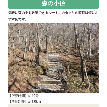
森の小径
気軽に森の中を散策できるルート。カタクリの時期は特にお
すすめです。
【所要時間】約40分
【移動距離】約1.0km