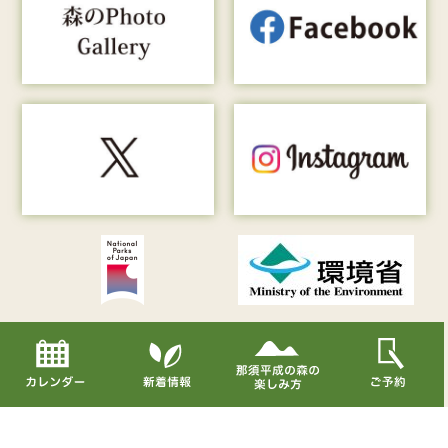
Copyright© Nasu Heisei-no-mori All Rights Reserved.