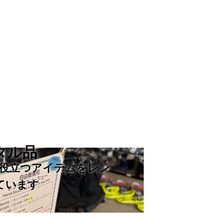
タル品
役立つアイテムをレン
ています