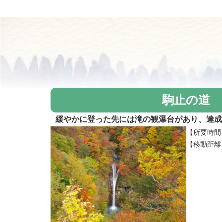
駒止の道
緩やかに登った先には滝の観瀑台があり、達成
【所要時間
【移動距離】