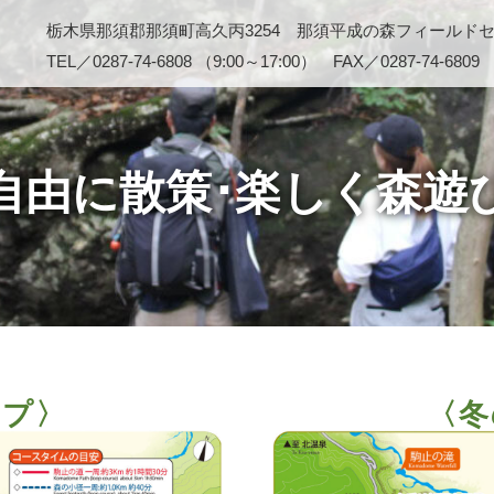
栃木県那須郡那須町高久丙3254 那須平成の森フィールド
TEL／0287-74-6808 （9:00～17:00） FAX／0287-74-6809
自由に散策･楽しく森遊
ップ〉
〈冬