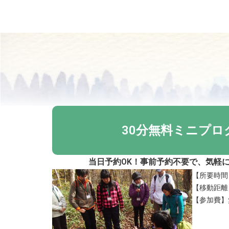
30分無料ミニプロ
当日予約OK！事前予約不要で、気軽
【所要時間
【移動距離】
【参加費】