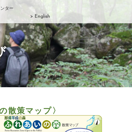
センター
> English
び
の散策マップ〉