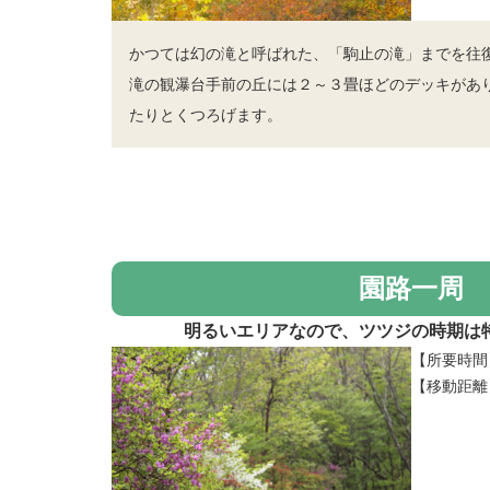
かつては幻の滝と呼ばれた、「駒止の滝」までを往
滝の観瀑台手前の丘には２～３畳ほどのデッキがあ
たりとくつろげます。
園路一周
明るいエリアなので、ツツジの時期は
【所要時間
【移動距離