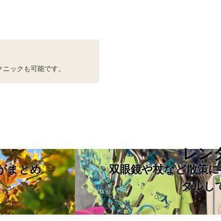
クニックも可能です。
レン
がまとめ
双眼鏡や杖など散策に
タルし