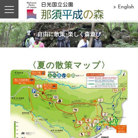
> English
自由に散策･楽しく森遊び
〈夏の散策マップ〉