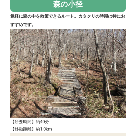
森の小径
気軽に森の中を散策できるルート。カタクリの時期は特にお
すすめです。
【所要時間】約40分
【移動距離】約1.0km