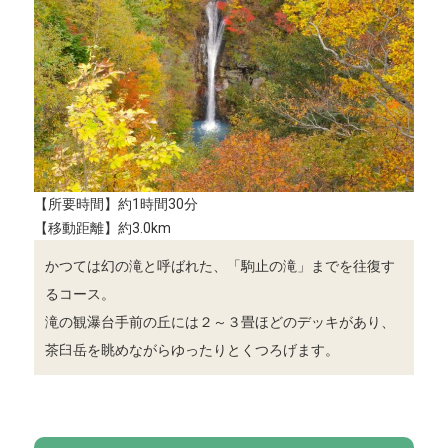
【所要時間】約1時間30分
【移動距離】約3.0km
かつては幻の滝と呼ばれた、「駒止の滝」までを往復す
るコース。
滝の観瀑台手前の丘には２～３畳ほどのデッキがあり、
茶臼岳を眺めながらゆったりとくつろげます。