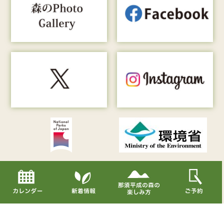
Copyright© Nasu Heisei-no-mori All Rights Reserved.