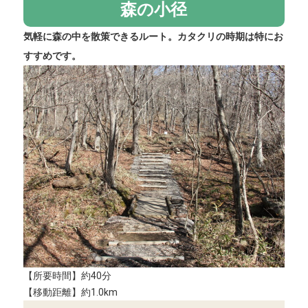
森の小径
気軽に森の中を散策できるルート。カタクリの時期は特にお
すすめです。
【所要時間】約40分
【移動距離】約1.0km