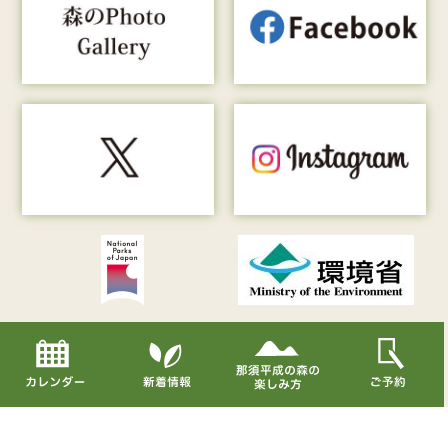
Copyright© Nasu Heisei-no-mori All Rights Reserved.