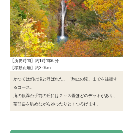
【所要時間】約1時間30分
【移動距離】約3.0km
かつては幻の滝と呼ばれた、「駒止の滝」までを往復す
るコース。
滝の観瀑台手前の丘には２～３畳ほどのデッキがあり、
茶臼岳を眺めながらゆったりとくつろげます。