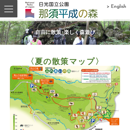
> English
自由に散策･楽しく森遊び
〈夏の散策マップ〉