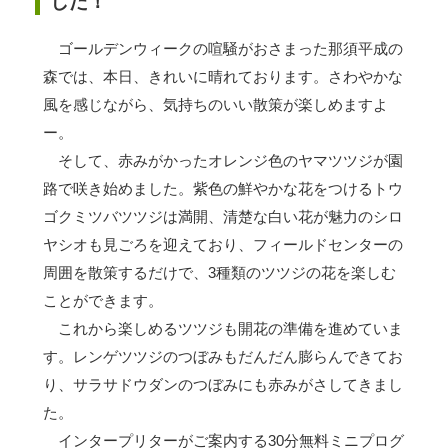
した！
ゴールデンウィークの喧騒がおさまった那須平成の
森では、本日、きれいに晴れております。さわやかな
風を感じながら、気持ちのいい散策が楽しめますよ
ー。
そして、赤みがかったオレンジ色のヤマツツジが園
路で咲き始めました。紫色の鮮やかな花をつけるトウ
ゴクミツバツツジは満開、清楚な白い花が魅力のシロ
ヤシオも見ごろを迎えており、フィールドセンターの
周囲を散策するだけで、3種類のツツジの花を楽しむ
ことができます。
これから楽しめるツツジも開花の準備を進めていま
す。レンゲツツジのつぼみもだんだん膨らんできてお
り、サラサドウダンのつぼみにも赤みがさしてきまし
た。
インタープリターがご案内する30分無料ミニプログ