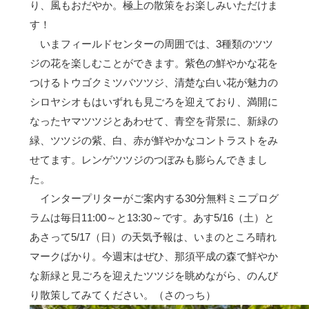
り、風もおだやか。極上の散策をお楽しみいただけま
す！
いまフィールドセンターの周囲では、3種類のツツ
ジの花を楽しむことができます。紫色の鮮やかな花を
つけるトウゴクミツバツツジ、清楚な白い花が魅力の
シロヤシオもはいずれも見ごろを迎えており、満開に
なったヤマツツジとあわせて、青空を背景に、新緑の
緑、ツツジの紫、白、赤が鮮やかなコントラストをみ
せてます。レンゲツツジのつぼみも膨らんできまし
た。
インタープリターがご案内する30分無料ミニプログ
ラムは毎日11:00～と13:30～です。あす5/16（土）と
あさって5/17（日）の天気予報は、いまのところ晴れ
マークばかり。今週末はぜひ、那須平成の森で鮮やか
な新緑と見ごろを迎えたツツジを眺めながら、のんび
り散策してみてください。（さのっち）