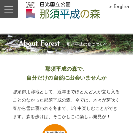
> English
About Forest
那須平成の森について
那須平成の森で、
自分だけの自然に出会いませんか
那須御用邸地として、近年までほとんど人が立ち入る
ことのなかった那須平成の森。今では、木々が芽吹く
春から雪に覆われる冬まで、1年中楽しむことができ
ます。森を歩けば、そこかしこに楽しい発見が！