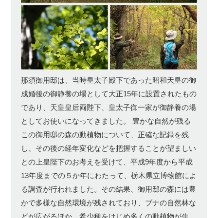
那須御用邸は、当時皇太子殿下であった昭和天皇の御
成婚後の御静養の場として大正15年に設置されたもの
であり、天皇皇后両陛下、皇太子御一家が御静養の場
としてお使いになってきました。 豊かな自然が残る
この御用邸の森の動植物について、正確な記録を残
し、その後の経年変化などを把握することが望ましい
との上皇陛下のお考えを受けて、平成9年度から平成
13年度までの５か年にわたって、栃木県立博物館によ
る調査が行われました。その結果、御用邸の森には豊
かで多様な自然環境が残されており、ブナの自然林な
どが広がるほか、希少種をはじめ多くの動植物が生