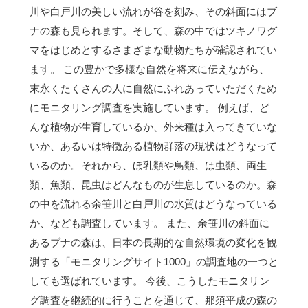
川や白戸川の美しい流れが谷を刻み、その斜面にはブ
ナの森も見られます。そして、森の中ではツキノワグ
マをはじめとするさまざまな動物たちが確認されてい
ます。 この豊かで多様な自然を将来に伝えながら、
末永くたくさんの人に自然にふれあっていただくため
にモニタリング調査を実施しています。 例えば、ど
んな植物が生育しているか、外来種は入ってきていな
いか、あるいは特徴ある植物群落の現状はどうなって
いるのか。それから、ほ乳類や鳥類、は虫類、両生
類、魚類、昆虫はどんなものが生息しているのか。森
の中を流れる余笹川と白戸川の水質はどうなっている
か、なども調査しています。 また、余笹川の斜面に
あるブナの森は、日本の長期的な自然環境の変化を観
測する「モニタリングサイト1000」の調査地の一つと
しても選ばれています。 今後、こうしたモニタリン
グ調査を継続的に行うことを通じて、那須平成の森の