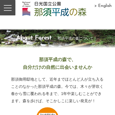
> English
About Forest
那須平成の森について
那須平成の森で、
自分だけの自然に出会いませんか
那須御用邸地として、近年までほとんど人が立ち入る
ことのなかった那須平成の森。今では、木々が芽吹く
春から雪に覆われる冬まで、1年中楽しむことができ
ます。森を歩けば、そこかしこに楽しい発見が！