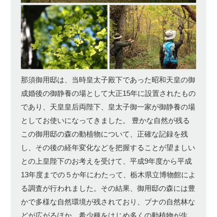
那須御用邸は、当時皇太子殿下であった昭和天皇の御
成婚後の御静養の場として大正15年に設置されたもの
であり、天皇皇后両陛下、皇太子御一家が御静養の場
としてお使いになってきました。 豊かな自然が残る
この御用邸の森の動植物について、正確な記録を残
し、その後の経年変化などを把握することが望ましい
との上皇陛下のお考えを受けて、平成9年度から平成
13年度までの５か年にわたって、栃木県立博物館によ
る調査が行われました。その結果、御用邸の森には豊
かで多様な自然環境が残されており、ブナの自然林な
どが広がるほか、希少種をはじめ多くの動植物が生