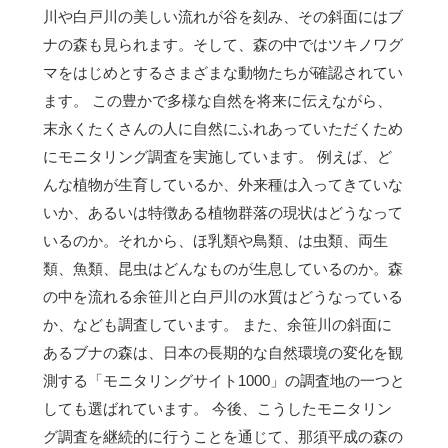
川や白戸川の美しい流れが谷を刻み、その斜面にはブ
ナの森も見られます。そして、森の中ではツキノワグ
マをはじめとするさまざまな動物たちが確認されてい
ます。 この豊かで多様な自然を将来に伝えながら、
末永くたくさんの人に自然にふれあっていただくため
にモニタリング調査を実施しています。 例えば、ど
んな植物が生育しているか、外来種は入ってきていな
いか、あるいは特徴ある植物群落の現状はどうなって
いるのか。それから、ほ乳類や鳥類、は虫類、両生
類、魚類、昆虫はどんなものが生息しているのか。森
の中を流れる余笹川と白戸川の水質はどうなっている
か、なども調査しています。 また、余笹川の斜面に
あるブナの森は、日本の長期的な自然環境の変化を観
測する「モニタリングサイト1000」の調査地の一つと
しても選ばれています。 今後、こうしたモニタリン
グ調査を継続的に行うことを通じて、那須平成の森の