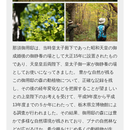
那須御用邸は、当時皇太子殿下であった昭和天皇の御
成婚後の御静養の場として大正15年に設置されたもの
であり、天皇皇后両陛下、皇太子御一家が御静養の場
としてお使いになってきました。 豊かな自然が残る
この御用邸の森の動植物について、正確な記録を残
し、その後の経年変化などを把握することが望ましい
との上皇陛下のお考えを受けて、平成9年度から平成
13年度までの５か年にわたって、栃木県立博物館によ
る調査が行われました。その結果、御用邸の森には豊
かで多様な自然環境が残されており、ブナの自然林な
どが広がるほか、希少種をはじめ多くの動植物が生