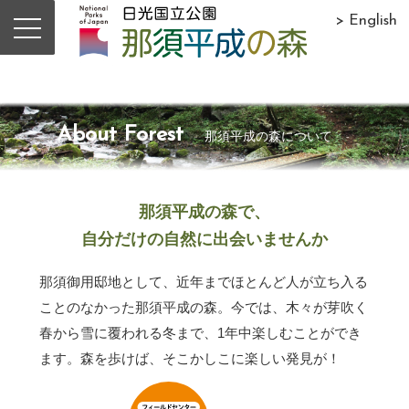
> English
About Forest
那須平成の森について
那須平成の森で、
自分だけの自然に出会いませんか
那須御用邸地として、近年までほとんど人が立ち入る
ことのなかった那須平成の森。今では、木々が芽吹く
春から雪に覆われる冬まで、1年中楽しむことができ
ます。森を歩けば、そこかしこに楽しい発見が！