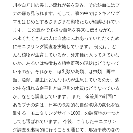
川や白戸川の美しい流れが谷を刻み、その斜面にはブ
ナの森も見られます。そして、森の中ではツキノワグ
マをはじめとするさまざまな動物たちが確認されてい
ます。 この豊かで多様な自然を将来に伝えながら、
末永くたくさんの人に自然にふれあっていただくため
にモニタリング調査を実施しています。 例えば、ど
んな植物が生育しているか、外来種は入ってきていな
いか、あるいは特徴ある植物群落の現状はどうなって
いるのか。それから、ほ乳類や鳥類、は虫類、両生
類、魚類、昆虫はどんなものが生息しているのか。森
の中を流れる余笹川と白戸川の水質はどうなっている
か、なども調査しています。 また、余笹川の斜面に
あるブナの森は、日本の長期的な自然環境の変化を観
測する「モニタリングサイト1000」の調査地の一つと
しても選ばれています。 今後、こうしたモニタリン
グ調査を継続的に行うことを通じて、那須平成の森の