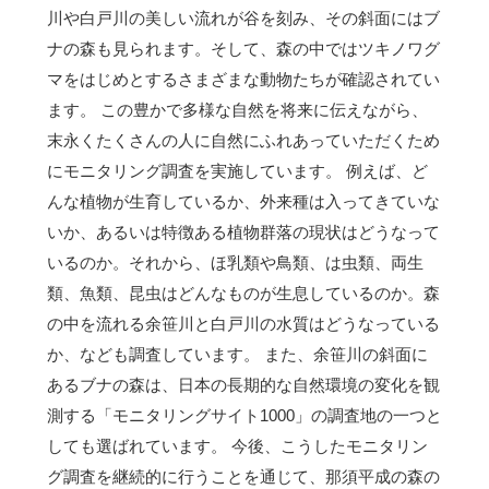
川や白戸川の美しい流れが谷を刻み、その斜面にはブ
ナの森も見られます。そして、森の中ではツキノワグ
マをはじめとするさまざまな動物たちが確認されてい
ます。 この豊かで多様な自然を将来に伝えながら、
末永くたくさんの人に自然にふれあっていただくため
にモニタリング調査を実施しています。 例えば、ど
んな植物が生育しているか、外来種は入ってきていな
いか、あるいは特徴ある植物群落の現状はどうなって
いるのか。それから、ほ乳類や鳥類、は虫類、両生
類、魚類、昆虫はどんなものが生息しているのか。森
の中を流れる余笹川と白戸川の水質はどうなっている
か、なども調査しています。 また、余笹川の斜面に
あるブナの森は、日本の長期的な自然環境の変化を観
測する「モニタリングサイト1000」の調査地の一つと
しても選ばれています。 今後、こうしたモニタリン
グ調査を継続的に行うことを通じて、那須平成の森の