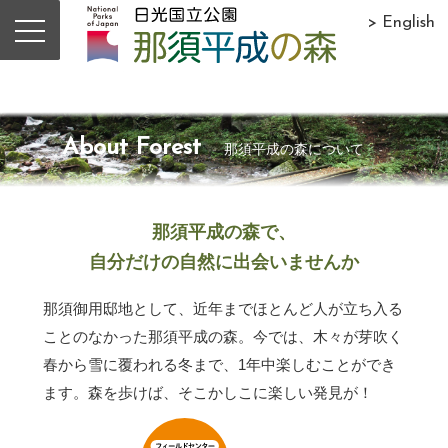
> English
About Forest
那須平成の森について
那須平成の森で、
自分だけの自然に出会いませんか
那須御用邸地として、近年までほとんど人が立ち入る
ことのなかった那須平成の森。今では、木々が芽吹く
春から雪に覆われる冬まで、1年中楽しむことができ
ます。森を歩けば、そこかしこに楽しい発見が！