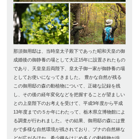
那須御用邸は、当時皇太子殿下であった昭和天皇の御
成婚後の御静養の場として大正15年に設置されたもの
であり、天皇皇后両陛下、皇太子御一家が御静養の場
としてお使いになってきました。 豊かな自然が残る
この御用邸の森の動植物について、正確な記録を残
し、その後の経年変化などを把握することが望ましい
との上皇陛下のお考えを受けて、平成9年度から平成
13年度までの５か年にわたって、栃木県立博物館によ
る調査が行われました。その結果、御用邸の森には豊
かで多様な自然環境が残されており、ブナの自然林な
どが広がるほか、希少種をはじめ多くの動植物が生