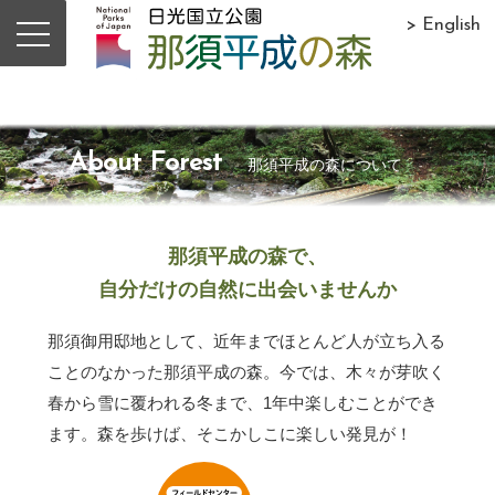
> English
About Forest
那須平成の森について
那須平成の森で、
自分だけの自然に出会いませんか
那須御用邸地として、近年までほとんど人が立ち入る
ことのなかった那須平成の森。今では、木々が芽吹く
春から雪に覆われる冬まで、1年中楽しむことができ
ます。森を歩けば、そこかしこに楽しい発見が！