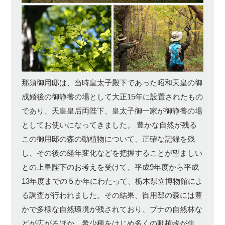
那須御用邸は、当時皇太子殿下であった昭和天皇の御
成婚後の御静養の場として大正15年に設置されたもの
であり、天皇皇后両陛下、皇太子御一家が御静養の場
としてお使いになってきました。 豊かな自然が残る
この御用邸の森の動植物について、正確な記録を残
し、その後の経年変化などを把握することが望ましい
との上皇陛下のお考えを受けて、平成9年度から平成
13年度までの５か年にわたって、栃木県立博物館によ
る調査が行われました。その結果、御用邸の森には豊
かで多様な自然環境が残されており、ブナの自然林な
どが広がるほか、希少種をはじめ多くの動植物が生