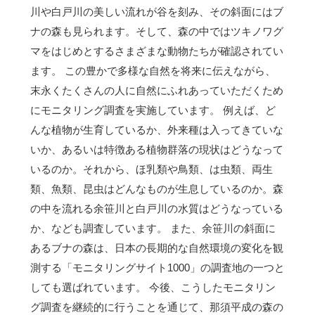
川や白戸川の美しい流れが谷を刻み、その斜面にはブ
ナの森も見られます。そして、森の中ではツキノワグ
マをはじめとするさまざまな動物たちが確認されてい
ます。 この豊かで多様な自然を将来に伝えながら、
末永くたくさんの人に自然にふれあっていただくため
にモニタリング調査を実施しています。 例えば、ど
んな植物が生育しているか、外来種は入ってきていな
いか、あるいは特徴ある植物群落の現状はどうなって
いるのか。それから、ほ乳類や鳥類、は虫類、両生
類、魚類、昆虫はどんなものが生息しているのか。森
の中を流れる余笹川と白戸川の水質はどうなっている
か、なども調査しています。 また、余笹川の斜面に
あるブナの森は、日本の長期的な自然環境の変化を観
測する「モニタリングサイト1000」の調査地の一つと
しても選ばれています。 今後、こうしたモニタリン
グ調査を継続的に行うことを通じて、那須平成の森の