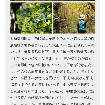
那須御用邸は、当時皇太子殿下であった昭和天皇の御
成婚後の御静養の場として大正15年に設置されたもの
であり、天皇皇后両陛下、皇太子御一家が御静養の場
としてお使いになってきました。 豊かな自然が残る
この御用邸の森の動植物について、正確な記録を残
し、その後の経年変化などを把握することが望ましい
との上皇陛下のお考えを受けて、平成9年度から平成
13年度までの５か年にわたって、栃木県立博物館によ
る調査が行われました。その結果、御用邸の森には豊
かで多様な自然環境が残されており、ブナの自然林な
どが広がるほか、希少種をはじめ多くの動植物が生