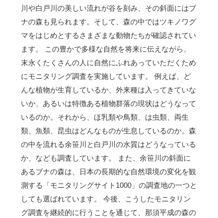
川や白戸川の美しい流れが谷を刻み、その斜面にはブ
ナの森も見られます。そして、森の中ではツキノワグ
マをはじめとするさまざまな動物たちが確認されてい
ます。 この豊かで多様な自然を将来に伝えながら、
末永くたくさんの人に自然にふれあっていただくため
にモニタリング調査を実施しています。 例えば、ど
んな植物が生育しているか、外来種は入ってきていな
いか、あるいは特徴ある植物群落の現状はどうなって
いるのか。それから、ほ乳類や鳥類、は虫類、両生
類、魚類、昆虫はどんなものが生息しているのか。森
の中を流れる余笹川と白戸川の水質はどうなっている
か、なども調査しています。 また、余笹川の斜面に
あるブナの森は、日本の長期的な自然環境の変化を観
測する「モニタリングサイト1000」の調査地の一つと
しても選ばれています。 今後、こうしたモニタリン
グ調査を継続的に行うことを通じて、那須平成の森の