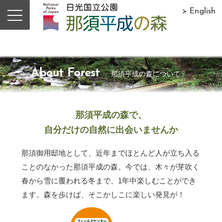
> English
About Forest
那須平成の森について
那須平成の森で、
自分だけの自然に出会いませんか
那須御用邸地として、近年までほとんど人が立ち入る
ことのなかった那須平成の森。今では、木々が芽吹く
春から雪に覆われる冬まで、1年中楽しむことができ
ます。森を歩けば、そこかしこに楽しい発見が！