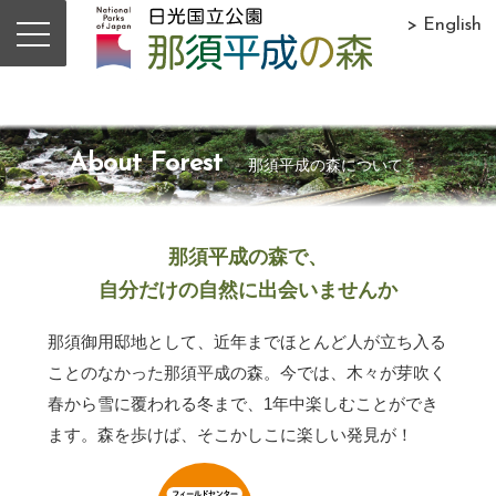
> English
About Forest
那須平成の森について
那須平成の森で、
自分だけの自然に出会いませんか
那須御用邸地として、近年までほとんど人が立ち入る
ことのなかった那須平成の森。今では、木々が芽吹く
春から雪に覆われる冬まで、1年中楽しむことができ
ます。森を歩けば、そこかしこに楽しい発見が！