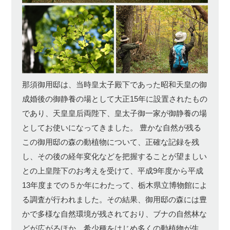
那須御用邸は、当時皇太子殿下であった昭和天皇の御
成婚後の御静養の場として大正15年に設置されたもの
であり、天皇皇后両陛下、皇太子御一家が御静養の場
としてお使いになってきました。 豊かな自然が残る
この御用邸の森の動植物について、正確な記録を残
し、その後の経年変化などを把握することが望ましい
との上皇陛下のお考えを受けて、平成9年度から平成
13年度までの５か年にわたって、栃木県立博物館によ
る調査が行われました。その結果、御用邸の森には豊
かで多様な自然環境が残されており、ブナの自然林な
どが広がるほか、希少種をはじめ多くの動植物が生