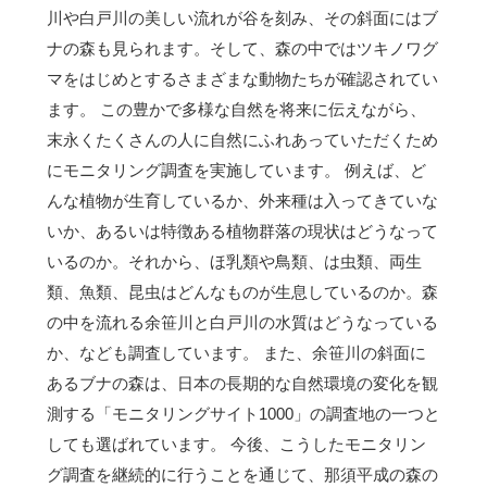
川や白戸川の美しい流れが谷を刻み、その斜面にはブ
ナの森も見られます。そして、森の中ではツキノワグ
マをはじめとするさまざまな動物たちが確認されてい
ます。 この豊かで多様な自然を将来に伝えながら、
末永くたくさんの人に自然にふれあっていただくため
にモニタリング調査を実施しています。 例えば、ど
んな植物が生育しているか、外来種は入ってきていな
いか、あるいは特徴ある植物群落の現状はどうなって
いるのか。それから、ほ乳類や鳥類、は虫類、両生
類、魚類、昆虫はどんなものが生息しているのか。森
の中を流れる余笹川と白戸川の水質はどうなっている
か、なども調査しています。 また、余笹川の斜面に
あるブナの森は、日本の長期的な自然環境の変化を観
測する「モニタリングサイト1000」の調査地の一つと
しても選ばれています。 今後、こうしたモニタリン
グ調査を継続的に行うことを通じて、那須平成の森の