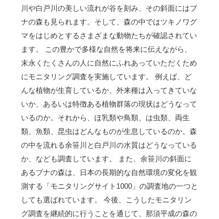
川や白戸川の美しい流れが谷を刻み、その斜面にはブ
ナの森も見られます。そして、森の中ではツキノワグ
マをはじめとするさまざまな動物たちが確認されてい
ます。 この豊かで多様な自然を将来に伝えながら、
末永くたくさんの人に自然にふれあっていただくため
にモニタリング調査を実施しています。 例えば、ど
んな植物が生育しているか、外来種は入ってきていな
いか、あるいは特徴ある植物群落の現状はどうなって
いるのか。それから、ほ乳類や鳥類、は虫類、両生
類、魚類、昆虫はどんなものが生息しているのか。森
の中を流れる余笹川と白戸川の水質はどうなっている
か、なども調査しています。 また、余笹川の斜面に
あるブナの森は、日本の長期的な自然環境の変化を観
測する「モニタリングサイト1000」の調査地の一つと
しても選ばれています。 今後、こうしたモニタリン
グ調査を継続的に行うことを通じて、那須平成の森の