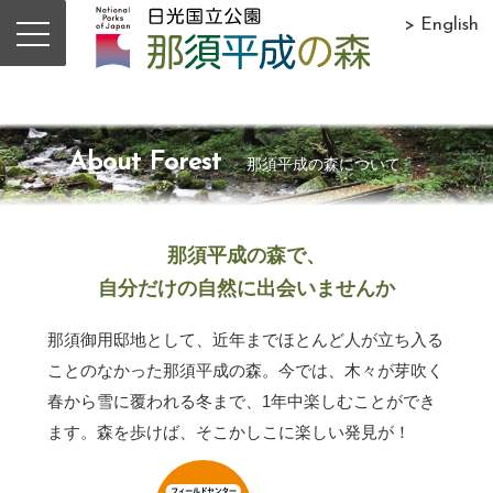
> English
About Forest
那須平成の森について
那須平成の森で、
自分だけの自然に出会いませんか
那須御用邸地として、近年までほとんど人が立ち入る
ことのなかった那須平成の森。今では、木々が芽吹く
春から雪に覆われる冬まで、1年中楽しむことができ
ます。森を歩けば、そこかしこに楽しい発見が！