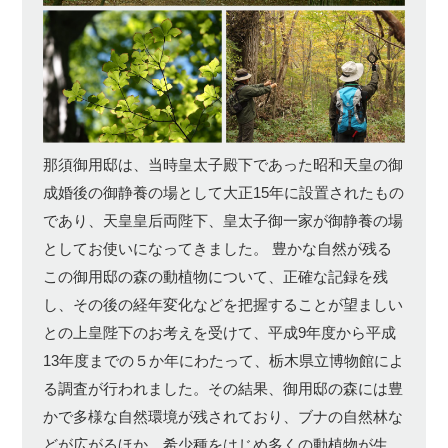
那須御用邸は、当時皇太子殿下であった昭和天皇の御
成婚後の御静養の場として大正15年に設置されたもの
であり、天皇皇后両陛下、皇太子御一家が御静養の場
としてお使いになってきました。 豊かな自然が残る
この御用邸の森の動植物について、正確な記録を残
し、その後の経年変化などを把握することが望ましい
との上皇陛下のお考えを受けて、平成9年度から平成
13年度までの５か年にわたって、栃木県立博物館によ
る調査が行われました。その結果、御用邸の森には豊
かで多様な自然環境が残されており、ブナの自然林な
どが広がるほか、希少種をはじめ多くの動植物が生