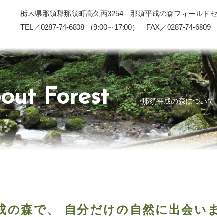
栃木県那須郡那須町高久丙3254 那須平成の森フィールド
TEL／0287-74-6808 （9:00～17:00） FAX／0287-74-6809
out Forest
那須平成の森について
成の森で、
自分だけの自然に出会い