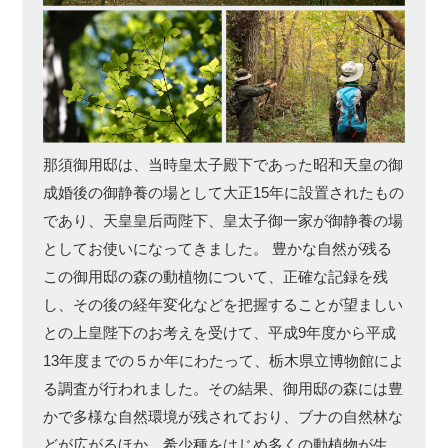
那須御用邸は、当時皇太子殿下であった昭和天皇の御
成婚後の御静養の場として大正15年に設置されたもの
であり、天皇皇后両陛下、皇太子御一家が御静養の場
としてお使いになってきました。 豊かな自然が残る
この御用邸の森の動植物について、正確な記録を残
し、その後の経年変化などを把握することが望ましい
との上皇陛下のお考えを受けて、平成9年度から平成
13年度までの５か年にわたって、栃木県立博物館によ
る調査が行われました。その結果、御用邸の森には豊
かで多様な自然環境が残されており、ブナの自然林な
どが広がるほか、希少種をはじめ多くの動植物が生