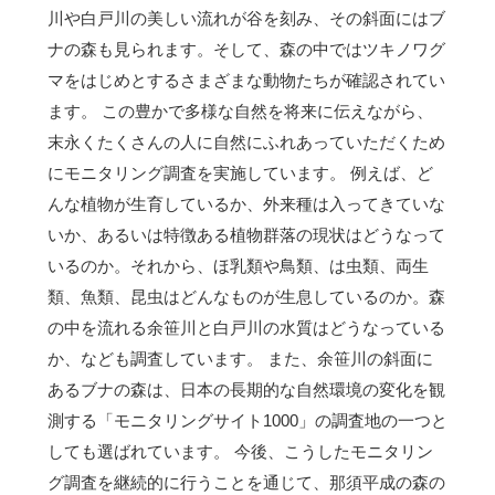
川や白戸川の美しい流れが谷を刻み、その斜面にはブ
ナの森も見られます。そして、森の中ではツキノワグ
マをはじめとするさまざまな動物たちが確認されてい
ます。 この豊かで多様な自然を将来に伝えながら、
末永くたくさんの人に自然にふれあっていただくため
にモニタリング調査を実施しています。 例えば、ど
んな植物が生育しているか、外来種は入ってきていな
いか、あるいは特徴ある植物群落の現状はどうなって
いるのか。それから、ほ乳類や鳥類、は虫類、両生
類、魚類、昆虫はどんなものが生息しているのか。森
の中を流れる余笹川と白戸川の水質はどうなっている
か、なども調査しています。 また、余笹川の斜面に
あるブナの森は、日本の長期的な自然環境の変化を観
測する「モニタリングサイト1000」の調査地の一つと
しても選ばれています。 今後、こうしたモニタリン
グ調査を継続的に行うことを通じて、那須平成の森の