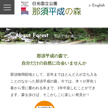
> English
About Forest
那須平成の森について
那須平成の森で、
自分だけの自然に出会いませんか
那須御用邸地として、近年までほとんど人が立ち入る
ことのなかった那須平成の森。今では、木々が芽吹く
春から雪に覆われる冬まで、1年中楽しむことができ
ます。森を歩けば、そこかしこに楽しい発見が！