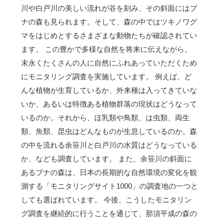
川や白戸川の美しい流れが谷を刻み、その斜面にはブ
ナの森も見られます。そして、森の中ではツキノワグ
マをはじめとするさまざまな動物たちが確認されてい
ます。 この豊かで多様な自然を将来に伝えながら、
末永くたくさんの人に自然にふれあっていただくため
にモニタリング調査を実施しています。 例えば、ど
んな植物が生育しているか、外来種は入ってきていな
いか、あるいは特徴ある植物群落の現状はどうなって
いるのか。それから、ほ乳類や鳥類、は虫類、両生
類、魚類、昆虫はどんなものが生息しているのか。森
の中を流れる余笹川と白戸川の水質はどうなっている
か、なども調査しています。 また、余笹川の斜面に
あるブナの森は、日本の長期的な自然環境の変化を観
測する「モニタリングサイト1000」の調査地の一つと
しても選ばれています。 今後、こうしたモニタリン
グ調査を継続的に行うことを通じて、那須平成の森の