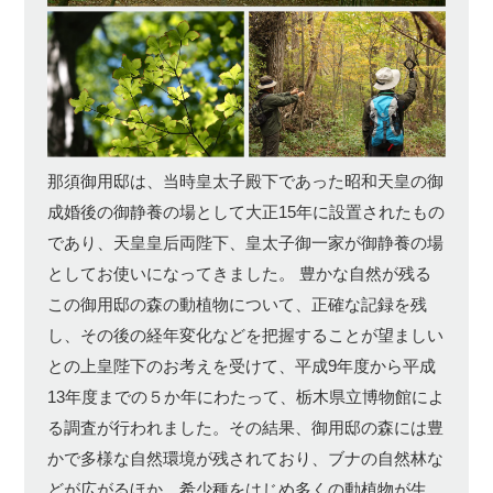
那須御用邸は、当時皇太子殿下であった昭和天皇の御
成婚後の御静養の場として大正15年に設置されたもの
であり、天皇皇后両陛下、皇太子御一家が御静養の場
としてお使いになってきました。 豊かな自然が残る
この御用邸の森の動植物について、正確な記録を残
し、その後の経年変化などを把握することが望ましい
との上皇陛下のお考えを受けて、平成9年度から平成
13年度までの５か年にわたって、栃木県立博物館によ
る調査が行われました。その結果、御用邸の森には豊
かで多様な自然環境が残されており、ブナの自然林な
どが広がるほか、希少種をはじめ多くの動植物が生