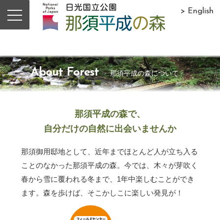
> English
About Forest
那須平成の森について
那須平成の森で、
自分だけの自然に出会いませんか
那須御用邸地として、近年までほとんど人が立ち入る
ことのなかった那須平成の森。今では、木々が芽吹く
春から雪に覆われる冬まで、1年中楽しむことができ
ます。森を歩けば、そこかしこに楽しい発見が！