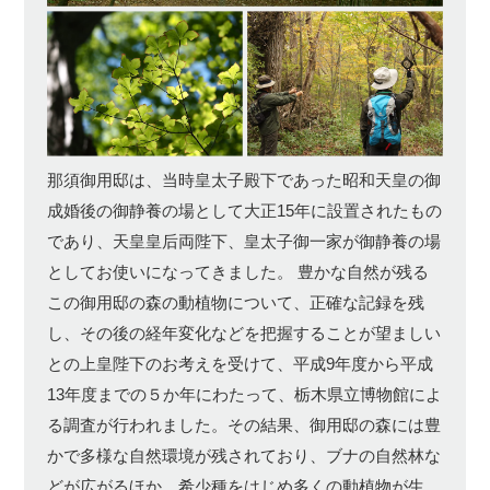
那須御用邸は、当時皇太子殿下であった昭和天皇の御
成婚後の御静養の場として大正15年に設置されたもの
であり、天皇皇后両陛下、皇太子御一家が御静養の場
としてお使いになってきました。 豊かな自然が残る
この御用邸の森の動植物について、正確な記録を残
し、その後の経年変化などを把握することが望ましい
との上皇陛下のお考えを受けて、平成9年度から平成
13年度までの５か年にわたって、栃木県立博物館によ
る調査が行われました。その結果、御用邸の森には豊
かで多様な自然環境が残されており、ブナの自然林な
どが広がるほか、希少種をはじめ多くの動植物が生