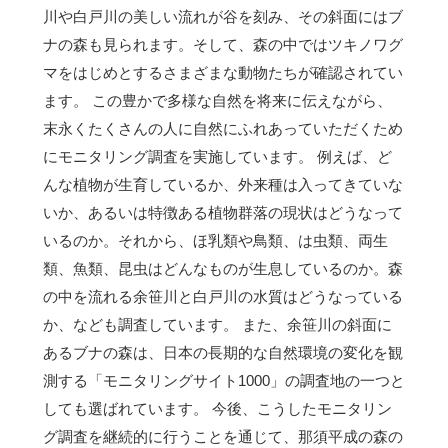
川や白戸川の美しい流れが谷を刻み、その斜面にはブ
ナの森も見られます。そして、森の中ではツキノワグ
マをはじめとするさまざまな動物たちが確認されてい
ます。 この豊かで多様な自然を将来に伝えながら、
末永くたくさんの人に自然にふれあっていただくため
にモニタリング調査を実施しています。 例えば、ど
んな植物が生育しているか、外来種は入ってきていな
いか、あるいは特徴ある植物群落の現状はどうなって
いるのか。それから、ほ乳類や鳥類、は虫類、両生
類、魚類、昆虫はどんなものが生息しているのか。森
の中を流れる余笹川と白戸川の水質はどうなっている
か、なども調査しています。 また、余笹川の斜面に
あるブナの森は、日本の長期的な自然環境の変化を観
測する「モニタリングサイト1000」の調査地の一つと
しても選ばれています。 今後、こうしたモニタリン
グ調査を継続的に行うことを通じて、那須平成の森の