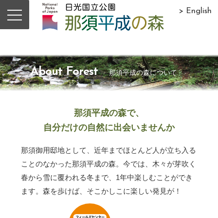
> English
About Forest
那須平成の森について
那須平成の森で、
自分だけの自然に出会いませんか
那須御用邸地として、近年までほとんど人が立ち入る
ことのなかった那須平成の森。今では、木々が芽吹く
春から雪に覆われる冬まで、1年中楽しむことができ
ます。森を歩けば、そこかしこに楽しい発見が！