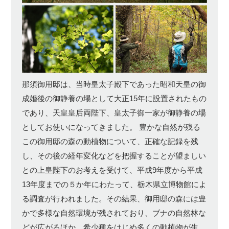
那須御用邸は、当時皇太子殿下であった昭和天皇の御
成婚後の御静養の場として大正15年に設置されたもの
であり、天皇皇后両陛下、皇太子御一家が御静養の場
としてお使いになってきました。 豊かな自然が残る
この御用邸の森の動植物について、正確な記録を残
し、その後の経年変化などを把握することが望ましい
との上皇陛下のお考えを受けて、平成9年度から平成
13年度までの５か年にわたって、栃木県立博物館によ
る調査が行われました。その結果、御用邸の森には豊
かで多様な自然環境が残されており、ブナの自然林な
どが広がるほか、希少種をはじめ多くの動植物が生