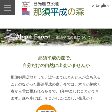
> English
About Forest
那須平成の森について
那須平成の森で、
自分だけの自然に出会いませんか
那須御用邸地として、近年までほとんど人が立ち入る
ことのなかった那須平成の森。今では、木々が芽吹く
春から雪に覆われる冬まで、1年中楽しむことができ
ます。森を歩けば、そこかしこに楽しい発見が！