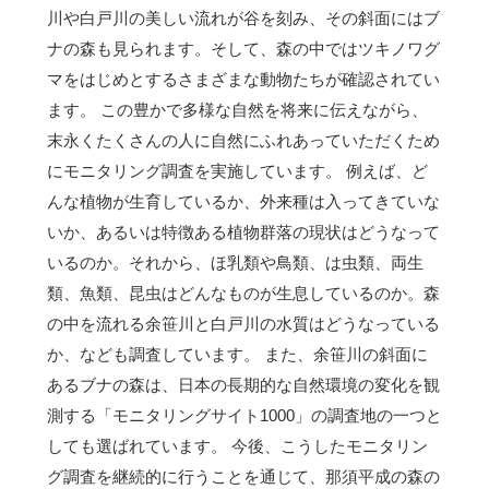
川や白戸川の美しい流れが谷を刻み、その斜面にはブ
ナの森も見られます。そして、森の中ではツキノワグ
マをはじめとするさまざまな動物たちが確認されてい
ます。 この豊かで多様な自然を将来に伝えながら、
末永くたくさんの人に自然にふれあっていただくため
にモニタリング調査を実施しています。 例えば、ど
んな植物が生育しているか、外来種は入ってきていな
いか、あるいは特徴ある植物群落の現状はどうなって
いるのか。それから、ほ乳類や鳥類、は虫類、両生
類、魚類、昆虫はどんなものが生息しているのか。森
の中を流れる余笹川と白戸川の水質はどうなっている
か、なども調査しています。 また、余笹川の斜面に
あるブナの森は、日本の長期的な自然環境の変化を観
測する「モニタリングサイト1000」の調査地の一つと
しても選ばれています。 今後、こうしたモニタリン
グ調査を継続的に行うことを通じて、那須平成の森の