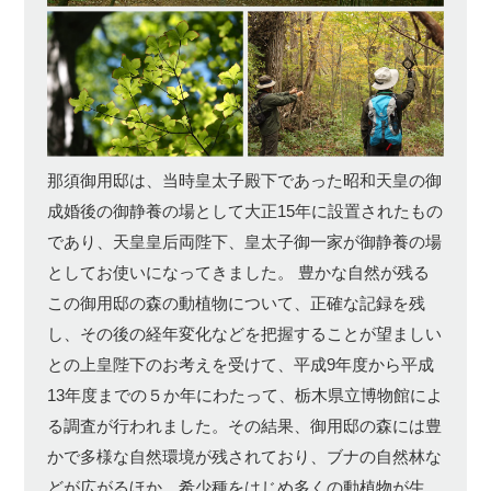
那須御用邸は、当時皇太子殿下であった昭和天皇の御
成婚後の御静養の場として大正15年に設置されたもの
であり、天皇皇后両陛下、皇太子御一家が御静養の場
としてお使いになってきました。 豊かな自然が残る
この御用邸の森の動植物について、正確な記録を残
し、その後の経年変化などを把握することが望ましい
との上皇陛下のお考えを受けて、平成9年度から平成
13年度までの５か年にわたって、栃木県立博物館によ
る調査が行われました。その結果、御用邸の森には豊
かで多様な自然環境が残されており、ブナの自然林な
どが広がるほか、希少種をはじめ多くの動植物が生