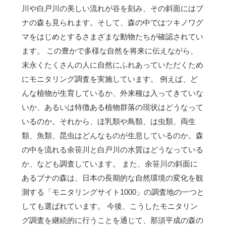
川や白戸川の美しい流れが谷を刻み、その斜面にはブ
ナの森も見られます。そして、森の中ではツキノワグ
マをはじめとするさまざまな動物たちが確認されてい
ます。 この豊かで多様な自然を将来に伝えながら、
末永くたくさんの人に自然にふれあっていただくため
にモニタリング調査を実施しています。 例えば、ど
んな植物が生育しているか、外来種は入ってきていな
いか、あるいは特徴ある植物群落の現状はどうなって
いるのか。それから、ほ乳類や鳥類、は虫類、両生
類、魚類、昆虫はどんなものが生息しているのか。森
の中を流れる余笹川と白戸川の水質はどうなっている
か、なども調査しています。 また、余笹川の斜面に
あるブナの森は、日本の長期的な自然環境の変化を観
測する「モニタリングサイト1000」の調査地の一つと
しても選ばれています。 今後、こうしたモニタリン
グ調査を継続的に行うことを通じて、那須平成の森の