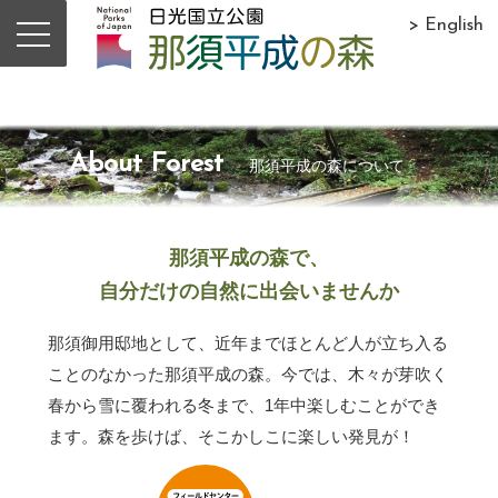
> English
About Forest
那須平成の森について
那須平成の森で、
自分だけの自然に出会いませんか
那須御用邸地として、近年までほとんど人が立ち入る
ことのなかった那須平成の森。今では、木々が芽吹く
春から雪に覆われる冬まで、1年中楽しむことができ
ます。森を歩けば、そこかしこに楽しい発見が！