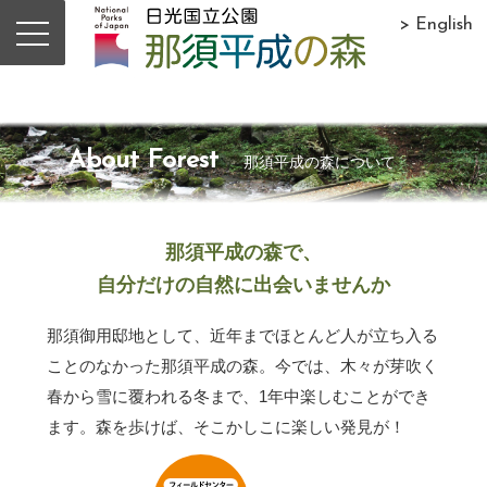
> English
About Forest
那須平成の森について
那須平成の森で、
自分だけの自然に出会いませんか
那須御用邸地として、近年までほとんど人が立ち入る
ことのなかった那須平成の森。今では、木々が芽吹く
春から雪に覆われる冬まで、1年中楽しむことができ
ます。森を歩けば、そこかしこに楽しい発見が！