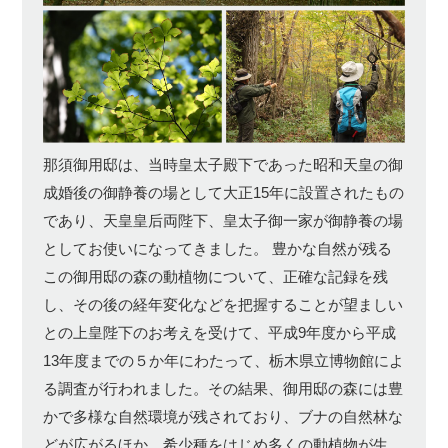
那須御用邸は、当時皇太子殿下であった昭和天皇の御
成婚後の御静養の場として大正15年に設置されたもの
であり、天皇皇后両陛下、皇太子御一家が御静養の場
としてお使いになってきました。 豊かな自然が残る
この御用邸の森の動植物について、正確な記録を残
し、その後の経年変化などを把握することが望ましい
との上皇陛下のお考えを受けて、平成9年度から平成
13年度までの５か年にわたって、栃木県立博物館によ
る調査が行われました。その結果、御用邸の森には豊
かで多様な自然環境が残されており、ブナの自然林な
どが広がるほか、希少種をはじめ多くの動植物が生