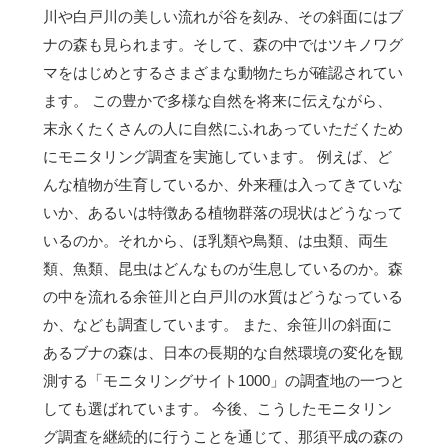
川や白戸川の美しい流れが谷を刻み、その斜面にはブ
ナの森も見られます。そして、森の中ではツキノワグ
マをはじめとするさまざまな動物たちが確認されてい
ます。 この豊かで多様な自然を将来に伝えながら、
末永くたくさんの人に自然にふれあっていただくため
にモニタリング調査を実施しています。 例えば、ど
んな植物が生育しているか、外来種は入ってきていな
いか、あるいは特徴ある植物群落の現状はどうなって
いるのか。それから、ほ乳類や鳥類、は虫類、両生
類、魚類、昆虫はどんなものが生息しているのか。森
の中を流れる余笹川と白戸川の水質はどうなっている
か、なども調査しています。 また、余笹川の斜面に
あるブナの森は、日本の長期的な自然環境の変化を観
測する「モニタリングサイト1000」の調査地の一つと
しても選ばれています。 今後、こうしたモニタリン
グ調査を継続的に行うことを通じて、那須平成の森の