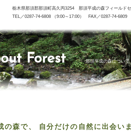
栃木県那須郡那須町高久丙3254 那須平成の森フィールド
TEL／0287-74-6808 （9:00～17:00） FAX／0287-74-6809
out Forest
那須平成の森について
成の森で、
自分だけの自然に出会い