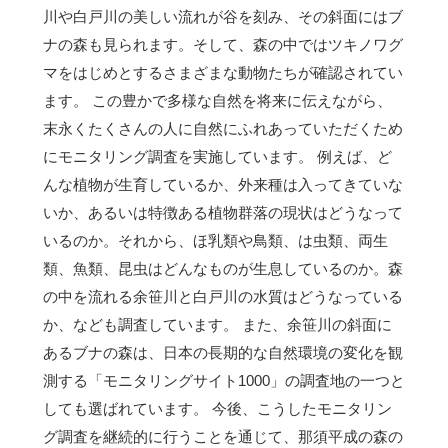
川や白戸川の美しい流れが谷を刻み、その斜面にはブ
ナの森も見られます。そして、森の中ではツキノワグ
マをはじめとするさまざまな動物たちが確認されてい
ます。 この豊かで多様な自然を将来に伝えながら、
末永くたくさんの人に自然にふれあっていただくため
にモニタリング調査を実施しています。 例えば、ど
んな植物が生育しているか、外来種は入ってきていな
いか、あるいは特徴ある植物群落の現状はどうなって
いるのか。それから、ほ乳類や鳥類、は虫類、両生
類、魚類、昆虫はどんなものが生息しているのか。森
の中を流れる余笹川と白戸川の水質はどうなっている
か、なども調査しています。 また、余笹川の斜面に
あるブナの森は、日本の長期的な自然環境の変化を観
測する「モニタリングサイト1000」の調査地の一つと
しても選ばれています。 今後、こうしたモニタリン
グ調査を継続的に行うことを通じて、那須平成の森の