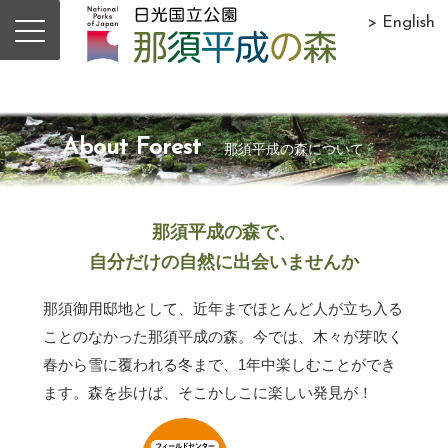
> English
About Forest
那須平成の森について
那須平成の森で、
自分だけの自然に出会いませんか
那須御用邸地として、近年までほとんど人が立ち入る
ことのなかった那須平成の森。今では、木々が芽吹く
春から雪に覆われる冬まで、1年中楽しむことができ
ます。森を歩けば、そこかしこに楽しい発見が！