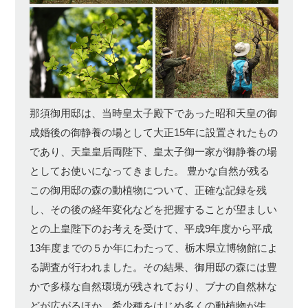
那須御用邸は、当時皇太子殿下であった昭和天皇の御
成婚後の御静養の場として大正15年に設置されたもの
であり、天皇皇后両陛下、皇太子御一家が御静養の場
としてお使いになってきました。 豊かな自然が残る
この御用邸の森の動植物について、正確な記録を残
し、その後の経年変化などを把握することが望ましい
との上皇陛下のお考えを受けて、平成9年度から平成
13年度までの５か年にわたって、栃木県立博物館によ
る調査が行われました。その結果、御用邸の森には豊
かで多様な自然環境が残されており、ブナの自然林な
どが広がるほか、希少種をはじめ多くの動植物が生