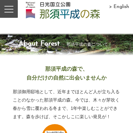
> English
About Forest
那須平成の森について
那須平成の森で、
自分だけの自然に出会いませんか
那須御用邸地として、近年までほとんど人が立ち入る
ことのなかった那須平成の森。今では、木々が芽吹く
春から雪に覆われる冬まで、1年中楽しむことができ
ます。森を歩けば、そこかしこに楽しい発見が！