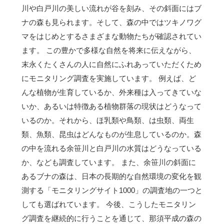
川や白戸川の美しい流れが谷を刻み、その斜面にはブ
ナの森も見られます。そして、森の中ではツキノワグ
マをはじめとするさまざまな動物たちが確認されてい
ます。 この豊かで多様な自然を将来に伝えながら、
末永くたくさんの人に自然にふれあっていただくため
にモニタリング調査を実施しています。 例えば、ど
んな植物が生育しているか、外来種は入ってきていな
いか、あるいは特徴ある植物群落の現状はどうなって
いるのか。それから、ほ乳類や鳥類、は虫類、両生
類、魚類、昆虫はどんなものが生息しているのか。森
の中を流れる余笹川と白戸川の水質はどうなっている
か、なども調査しています。 また、余笹川の斜面に
あるブナの森は、日本の長期的な自然環境の変化を観
測する「モニタリングサイト1000」の調査地の一つと
しても選ばれています。 今後、こうしたモニタリン
グ調査を継続的に行うことを通じて、那須平成の森の