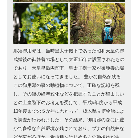
那須御用邸は、当時皇太子殿下であった昭和天皇の御
成婚後の御静養の場として大正15年に設置されたもの
であり、天皇皇后両陛下、皇太子御一家が御静養の場
としてお使いになってきました。 豊かな自然が残る
この御用邸の森の動植物について、正確な記録を残
し、その後の経年変化などを把握することが望ましい
との上皇陛下のお考えを受けて、平成9年度から平成
13年度までの５か年にわたって、栃木県立博物館によ
る調査が行われました。その結果、御用邸の森には豊
かで多様な自然環境が残されており、ブナの自然林な
どが広がるほか、希少種をはじめ多くの動植物が生