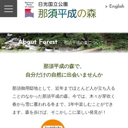
> English
About Forest
那須平成の森について
那須平成の森で、
自分だけの自然に出会いませんか
那須御用邸地として、近年までほとんど人が立ち入る
ことのなかった那須平成の森。今では、木々が芽吹く
春から雪に覆われる冬まで、1年中楽しむことができ
ます。森を歩けば、そこかしこに楽しい発見が！