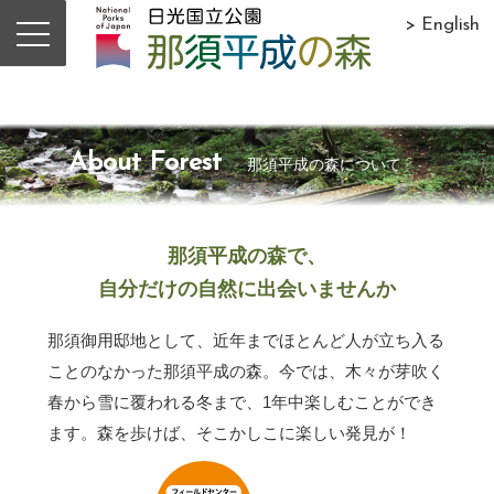
> English
About Forest
那須平成の森について
那須平成の森で、
自分だけの自然に出会いませんか
那須御用邸地として、近年までほとんど人が立ち入る
ことのなかった那須平成の森。今では、木々が芽吹く
春から雪に覆われる冬まで、1年中楽しむことができ
ます。森を歩けば、そこかしこに楽しい発見が！