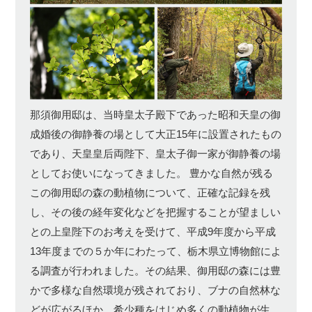
那須御用邸は、当時皇太子殿下であった昭和天皇の御
成婚後の御静養の場として大正15年に設置されたもの
であり、天皇皇后両陛下、皇太子御一家が御静養の場
としてお使いになってきました。 豊かな自然が残る
この御用邸の森の動植物について、正確な記録を残
し、その後の経年変化などを把握することが望ましい
との上皇陛下のお考えを受けて、平成9年度から平成
13年度までの５か年にわたって、栃木県立博物館によ
る調査が行われました。その結果、御用邸の森には豊
かで多様な自然環境が残されており、ブナの自然林な
どが広がるほか、希少種をはじめ多くの動植物が生