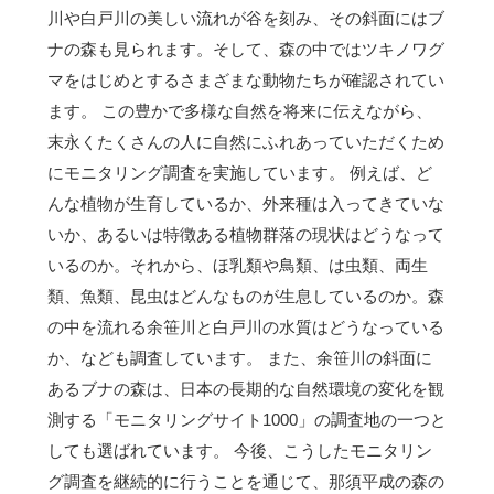
川や白戸川の美しい流れが谷を刻み、その斜面にはブ
ナの森も見られます。そして、森の中ではツキノワグ
マをはじめとするさまざまな動物たちが確認されてい
ます。 この豊かで多様な自然を将来に伝えながら、
末永くたくさんの人に自然にふれあっていただくため
にモニタリング調査を実施しています。 例えば、ど
んな植物が生育しているか、外来種は入ってきていな
いか、あるいは特徴ある植物群落の現状はどうなって
いるのか。それから、ほ乳類や鳥類、は虫類、両生
類、魚類、昆虫はどんなものが生息しているのか。森
の中を流れる余笹川と白戸川の水質はどうなっている
か、なども調査しています。 また、余笹川の斜面に
あるブナの森は、日本の長期的な自然環境の変化を観
測する「モニタリングサイト1000」の調査地の一つと
しても選ばれています。 今後、こうしたモニタリン
グ調査を継続的に行うことを通じて、那須平成の森の