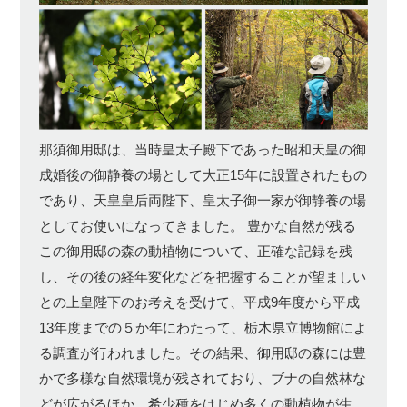
那須御用邸は、当時皇太子殿下であった昭和天皇の御
成婚後の御静養の場として大正15年に設置されたもの
であり、天皇皇后両陛下、皇太子御一家が御静養の場
としてお使いになってきました。 豊かな自然が残る
この御用邸の森の動植物について、正確な記録を残
し、その後の経年変化などを把握することが望ましい
との上皇陛下のお考えを受けて、平成9年度から平成
13年度までの５か年にわたって、栃木県立博物館によ
る調査が行われました。その結果、御用邸の森には豊
かで多様な自然環境が残されており、ブナの自然林な
どが広がるほか、希少種をはじめ多くの動植物が生