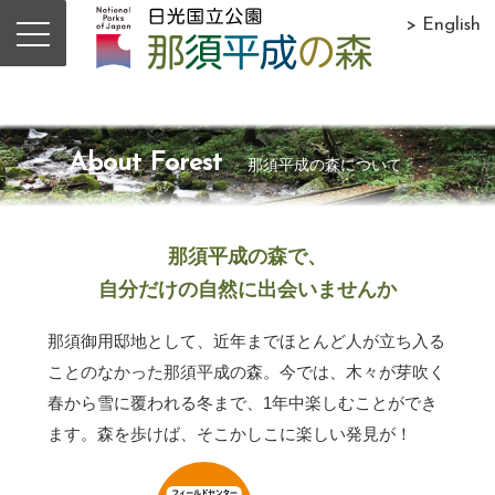
> English
About Forest
那須平成の森について
那須平成の森で、
自分だけの自然に出会いませんか
那須御用邸地として、近年までほとんど人が立ち入る
ことのなかった那須平成の森。今では、木々が芽吹く
春から雪に覆われる冬まで、1年中楽しむことができ
ます。森を歩けば、そこかしこに楽しい発見が！