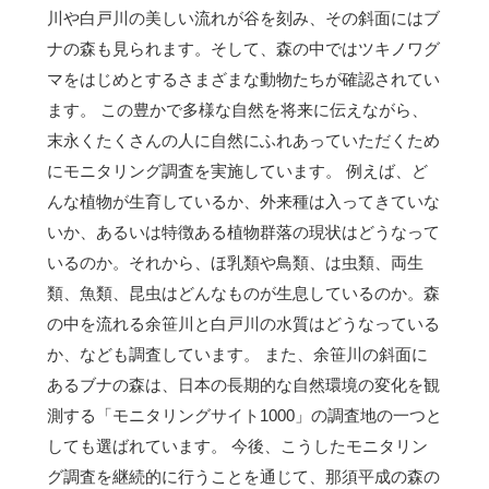
川や白戸川の美しい流れが谷を刻み、その斜面にはブ
ナの森も見られます。そして、森の中ではツキノワグ
マをはじめとするさまざまな動物たちが確認されてい
ます。 この豊かで多様な自然を将来に伝えながら、
末永くたくさんの人に自然にふれあっていただくため
にモニタリング調査を実施しています。 例えば、ど
んな植物が生育しているか、外来種は入ってきていな
いか、あるいは特徴ある植物群落の現状はどうなって
いるのか。それから、ほ乳類や鳥類、は虫類、両生
類、魚類、昆虫はどんなものが生息しているのか。森
の中を流れる余笹川と白戸川の水質はどうなっている
か、なども調査しています。 また、余笹川の斜面に
あるブナの森は、日本の長期的な自然環境の変化を観
測する「モニタリングサイト1000」の調査地の一つと
しても選ばれています。 今後、こうしたモニタリン
グ調査を継続的に行うことを通じて、那須平成の森の