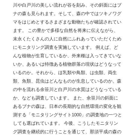
川や白戸川の美しい流れが谷を刻み、その斜面にはブ
ナの森も見られます。そして、森の中ではツキノワグ
マをはじめとするさまざまな動物たちが確認されてい
ます。 この豊かで多様な自然を将来に伝えながら、
末永くたくさんの人に自然にふれあっていただくため
にモニタリング調査を実施しています。 例えば、ど
んな植物が生育しているか、外来種は入ってきていな
いか、あるいは特徴ある植物群落の現状はどうなって
いるのか。それから、ほ乳類や鳥類、は虫類、両生
類、魚類、昆虫はどんなものが生息しているのか。森
の中を流れる余笹川と白戸川の水質はどうなっている
か、なども調査しています。 また、余笹川の斜面に
あるブナの森は、日本の長期的な自然環境の変化を観
測する「モニタリングサイト1000」の調査地の一つと
しても選ばれています。 今後、こうしたモニタリン
グ調査を継続的に行うことを通じて、那須平成の森の