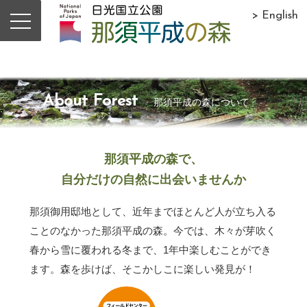
> English
About Forest
那須平成の森について
那須平成の森で、
自分だけの自然に出会いませんか
那須御用邸地として、近年までほとんど人が立ち入る
ことのなかった那須平成の森。今では、木々が芽吹く
春から雪に覆われる冬まで、1年中楽しむことができ
ます。森を歩けば、そこかしこに楽しい発見が！