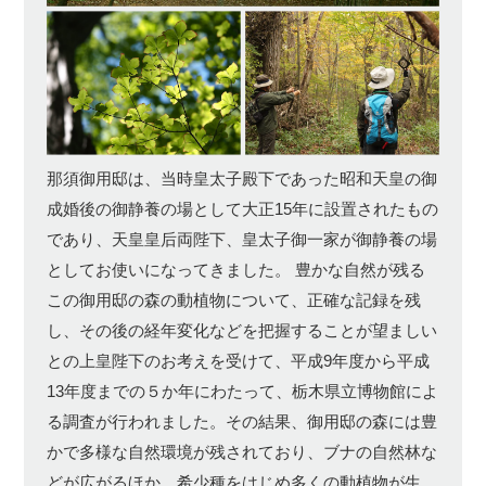
那須御用邸は、当時皇太子殿下であった昭和天皇の御
成婚後の御静養の場として大正15年に設置されたもの
であり、天皇皇后両陛下、皇太子御一家が御静養の場
としてお使いになってきました。 豊かな自然が残る
この御用邸の森の動植物について、正確な記録を残
し、その後の経年変化などを把握することが望ましい
との上皇陛下のお考えを受けて、平成9年度から平成
13年度までの５か年にわたって、栃木県立博物館によ
る調査が行われました。その結果、御用邸の森には豊
かで多様な自然環境が残されており、ブナの自然林な
どが広がるほか、希少種をはじめ多くの動植物が生