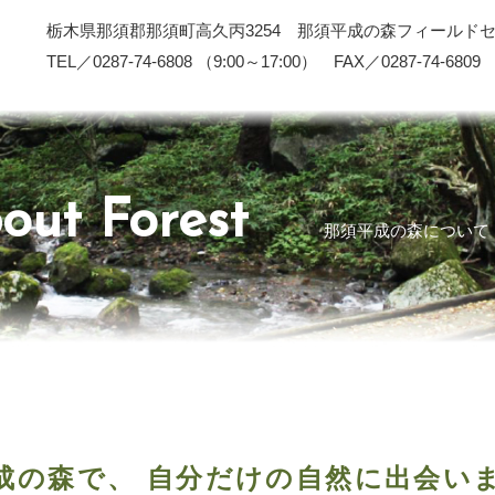
栃木県那須郡那須町高久丙3254 那須平成の森フィールド
TEL／0287-74-6808 （9:00～17:00） FAX／0287-74-6809
out Forest
那須平成の森について
成の森で、
自分だけの自然に出会い