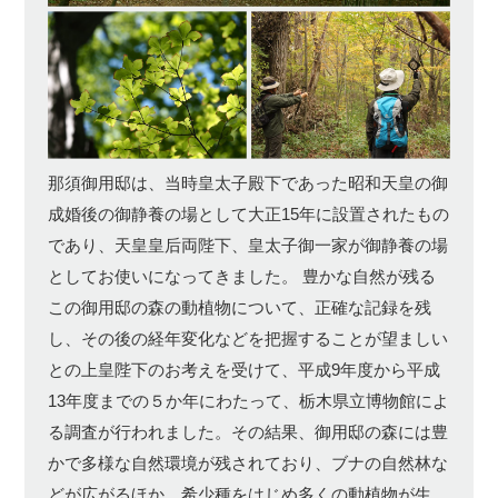
那須御用邸は、当時皇太子殿下であった昭和天皇の御
成婚後の御静養の場として大正15年に設置されたもの
であり、天皇皇后両陛下、皇太子御一家が御静養の場
としてお使いになってきました。 豊かな自然が残る
この御用邸の森の動植物について、正確な記録を残
し、その後の経年変化などを把握することが望ましい
との上皇陛下のお考えを受けて、平成9年度から平成
13年度までの５か年にわたって、栃木県立博物館によ
る調査が行われました。その結果、御用邸の森には豊
かで多様な自然環境が残されており、ブナの自然林な
どが広がるほか、希少種をはじめ多くの動植物が生