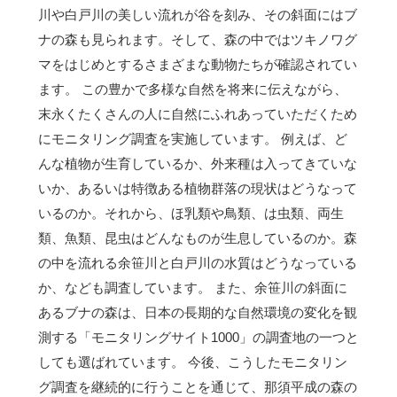
川や白戸川の美しい流れが谷を刻み、その斜面にはブ
ナの森も見られます。そして、森の中ではツキノワグ
マをはじめとするさまざまな動物たちが確認されてい
ます。 この豊かで多様な自然を将来に伝えながら、
末永くたくさんの人に自然にふれあっていただくため
にモニタリング調査を実施しています。 例えば、ど
んな植物が生育しているか、外来種は入ってきていな
いか、あるいは特徴ある植物群落の現状はどうなって
いるのか。それから、ほ乳類や鳥類、は虫類、両生
類、魚類、昆虫はどんなものが生息しているのか。森
の中を流れる余笹川と白戸川の水質はどうなっている
か、なども調査しています。 また、余笹川の斜面に
あるブナの森は、日本の長期的な自然環境の変化を観
測する「モニタリングサイト1000」の調査地の一つと
しても選ばれています。 今後、こうしたモニタリン
グ調査を継続的に行うことを通じて、那須平成の森の