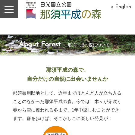
> English
About Forest
那須平成の森について
那須平成の森で、
自分だけの自然に出会いませんか
那須御用邸地として、近年までほとんど人が立ち入る
ことのなかった那須平成の森。今では、木々が芽吹く
春から雪に覆われる冬まで、1年中楽しむことができ
ます。森を歩けば、そこかしこに楽しい発見が！