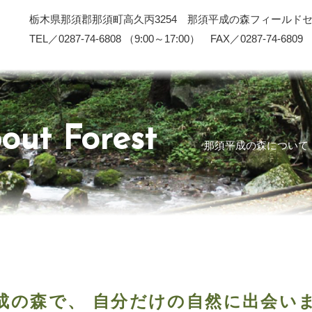
栃木県那須郡那須町高久丙3254 那須平成の森フィールド
TEL／0287-74-6808 （9:00～17:00） FAX／0287-74-6809
out Forest
那須平成の森について
成の森で、
自分だけの自然に出会い