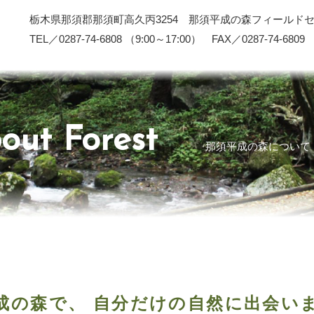
栃木県那須郡那須町高久丙3254 那須平成の森フィールド
TEL／0287-74-6808 （9:00～17:00） FAX／0287-74-6809
out Forest
那須平成の森について
成の森で、
自分だけの自然に出会い