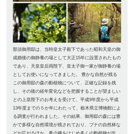
那須御用邸は、当時皇太子殿下であった昭和天皇の御
成婚後の御静養の場として大正15年に設置されたもの
であり、天皇皇后両陛下、皇太子御一家が御静養の場
としてお使いになってきました。 豊かな自然が残る
この御用邸の森の動植物について、正確な記録を残
し、その後の経年変化などを把握することが望ましい
との上皇陛下のお考えを受けて、平成9年度から平成
13年度までの５か年にわたって、栃木県立博物館によ
る調査が行われました。その結果、御用邸の森には豊
かで多様な自然環境が残されており、ブナの自然林な
どが広がるほか、希少種をはじめ多くの動植物が生