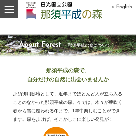
> English
About Forest
那須平成の森について
那須平成の森で、
自分だけの自然に出会いませんか
那須御用邸地として、近年までほとんど人が立ち入る
ことのなかった那須平成の森。今では、木々が芽吹く
春から雪に覆われる冬まで、1年中楽しむことができ
ます。森を歩けば、そこかしこに楽しい発見が！