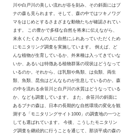
川や白戸川の美しい流れが谷を刻み、その斜面にはブ
ナの森も見られます。そして、森の中ではツキノワグ
マをはじめとするさまざまな動物たちが確認されてい
ます。 この豊かで多様な自然を将来に伝えながら、
末永くたくさんの人に自然にふれあっていただくため
にモニタリング調査を実施しています。 例えば、ど
んな植物が生育しているか、外来種は入ってきていな
いか、あるいは特徴ある植物群落の現状はどうなって
いるのか。それから、ほ乳類や鳥類、は虫類、両生
類、魚類、昆虫はどんなものが生息しているのか。森
の中を流れる余笹川と白戸川の水質はどうなっている
か、なども調査しています。 また、余笹川の斜面に
あるブナの森は、日本の長期的な自然環境の変化を観
測する「モニタリングサイト1000」の調査地の一つと
しても選ばれています。 今後、こうしたモニタリン
グ調査を継続的に行うことを通じて、那須平成の森の