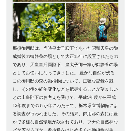
那須御用邸は、当時皇太子殿下であった昭和天皇の御
成婚後の御静養の場として大正15年に設置されたもの
であり、天皇皇后両陛下、皇太子御一家が御静養の場
としてお使いになってきました。 豊かな自然が残る
この御用邸の森の動植物について、正確な記録を残
し、その後の経年変化などを把握することが望ましい
との上皇陛下のお考えを受けて、平成9年度から平成
13年度までの５か年にわたって、栃木県立博物館によ
る調査が行われました。その結果、御用邸の森には豊
かで多様な自然環境が残されており、ブナの自然林な
どが広がるほか、希少種をはじめ多くの動植物が生