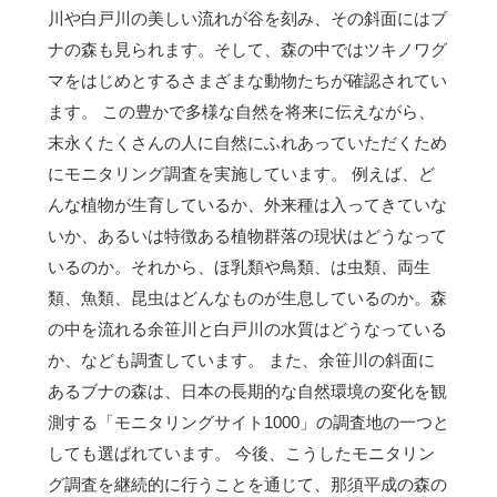
川や白戸川の美しい流れが谷を刻み、その斜面にはブ
ナの森も見られます。そして、森の中ではツキノワグ
マをはじめとするさまざまな動物たちが確認されてい
ます。 この豊かで多様な自然を将来に伝えながら、
末永くたくさんの人に自然にふれあっていただくため
にモニタリング調査を実施しています。 例えば、ど
んな植物が生育しているか、外来種は入ってきていな
いか、あるいは特徴ある植物群落の現状はどうなって
いるのか。それから、ほ乳類や鳥類、は虫類、両生
類、魚類、昆虫はどんなものが生息しているのか。森
の中を流れる余笹川と白戸川の水質はどうなっている
か、なども調査しています。 また、余笹川の斜面に
あるブナの森は、日本の長期的な自然環境の変化を観
測する「モニタリングサイト1000」の調査地の一つと
しても選ばれています。 今後、こうしたモニタリン
グ調査を継続的に行うことを通じて、那須平成の森の