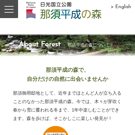
> English
About Forest
那須平成の森について
那須平成の森で、
自分だけの自然に出会いませんか
那須御用邸地として、近年までほとんど人が立ち入る
ことのなかった那須平成の森。今では、木々が芽吹く
春から雪に覆われる冬まで、1年中楽しむことができ
ます。森を歩けば、そこかしこに楽しい発見が！