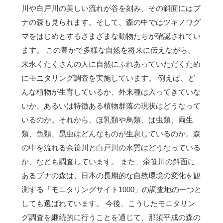
川や白戸川の美しい流れが谷を刻み、その斜面にはブ
ナの森も見られます。そして、森の中ではツキノワグ
マをはじめとするさまざまな動物たちが確認されてい
ます。 この豊かで多様な自然を将来に伝えながら、
末永くたくさんの人に自然にふれあっていただくため
にモニタリング調査を実施しています。 例えば、ど
んな植物が生育しているか、外来種は入ってきていな
いか、あるいは特徴ある植物群落の現状はどうなって
いるのか。それから、ほ乳類や鳥類、は虫類、両生
類、魚類、昆虫はどんなものが生息しているのか。森
の中を流れる余笹川と白戸川の水質はどうなっている
か、なども調査しています。 また、余笹川の斜面に
あるブナの森は、日本の長期的な自然環境の変化を観
測する「モニタリングサイト1000」の調査地の一つと
しても選ばれています。 今後、こうしたモニタリン
グ調査を継続的に行うことを通じて、那須平成の森の