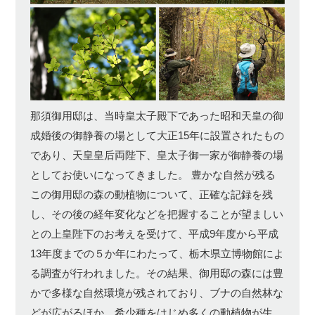
那須御用邸は、当時皇太子殿下であった昭和天皇の御
成婚後の御静養の場として大正15年に設置されたもの
であり、天皇皇后両陛下、皇太子御一家が御静養の場
としてお使いになってきました。 豊かな自然が残る
この御用邸の森の動植物について、正確な記録を残
し、その後の経年変化などを把握することが望ましい
との上皇陛下のお考えを受けて、平成9年度から平成
13年度までの５か年にわたって、栃木県立博物館によ
る調査が行われました。その結果、御用邸の森には豊
かで多様な自然環境が残されており、ブナの自然林な
どが広がるほか、希少種をはじめ多くの動植物が生