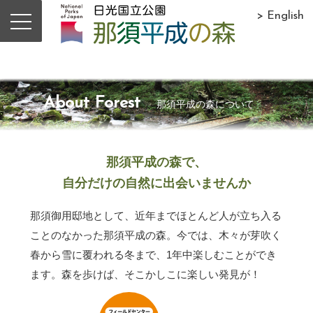
> English
About Forest
那須平成の森について
那須平成の森で、
自分だけの自然に出会いませんか
那須御用邸地として、近年までほとんど人が立ち入る
ことのなかった那須平成の森。今では、木々が芽吹く
春から雪に覆われる冬まで、1年中楽しむことができ
ます。森を歩けば、そこかしこに楽しい発見が！