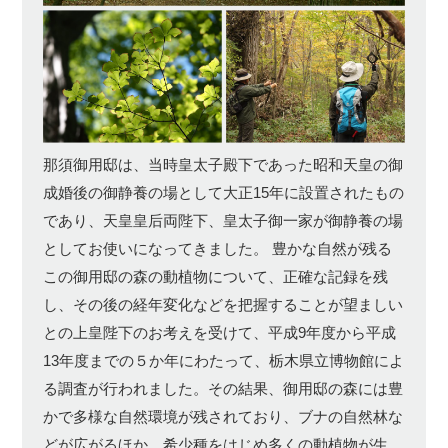
那須御用邸は、当時皇太子殿下であった昭和天皇の御
成婚後の御静養の場として大正15年に設置されたもの
であり、天皇皇后両陛下、皇太子御一家が御静養の場
としてお使いになってきました。 豊かな自然が残る
この御用邸の森の動植物について、正確な記録を残
し、その後の経年変化などを把握することが望ましい
との上皇陛下のお考えを受けて、平成9年度から平成
13年度までの５か年にわたって、栃木県立博物館によ
る調査が行われました。その結果、御用邸の森には豊
かで多様な自然環境が残されており、ブナの自然林な
どが広がるほか、希少種をはじめ多くの動植物が生