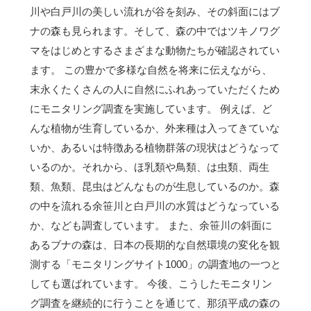
川や白戸川の美しい流れが谷を刻み、その斜面にはブ
ナの森も見られます。そして、森の中ではツキノワグ
マをはじめとするさまざまな動物たちが確認されてい
ます。 この豊かで多様な自然を将来に伝えながら、
末永くたくさんの人に自然にふれあっていただくため
にモニタリング調査を実施しています。 例えば、ど
んな植物が生育しているか、外来種は入ってきていな
いか、あるいは特徴ある植物群落の現状はどうなって
いるのか。それから、ほ乳類や鳥類、は虫類、両生
類、魚類、昆虫はどんなものが生息しているのか。森
の中を流れる余笹川と白戸川の水質はどうなっている
か、なども調査しています。 また、余笹川の斜面に
あるブナの森は、日本の長期的な自然環境の変化を観
測する「モニタリングサイト1000」の調査地の一つと
しても選ばれています。 今後、こうしたモニタリン
グ調査を継続的に行うことを通じて、那須平成の森の