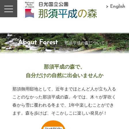
> English
About Forest
那須平成の森について
那須平成の森で、
自分だけの自然に出会いませんか
那須御用邸地として、近年までほとんど人が立ち入る
ことのなかった那須平成の森。今では、木々が芽吹く
春から雪に覆われる冬まで、1年中楽しむことができ
ます。森を歩けば、そこかしこに楽しい発見が！