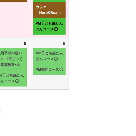
カフェ
「Herb&Bear」
PM子ども森たん
けんコース⭕
5
6
那須平成の森ハ
AM子ども森たん
ク~1日じっく
けんコース⭕
り森林散策~⚠
PM探究コース⭕
PM子ども森たん
けんコース⭕
て