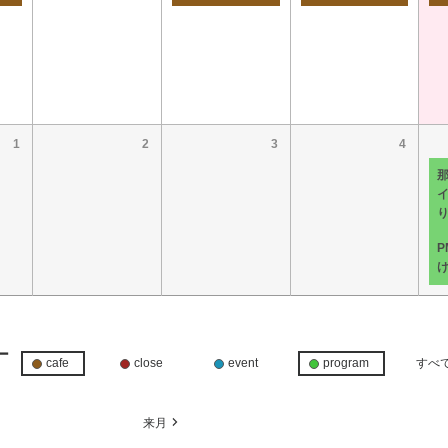
1
2
3
4
イ
ー
cafe
close
event
program
すべ
月
来月