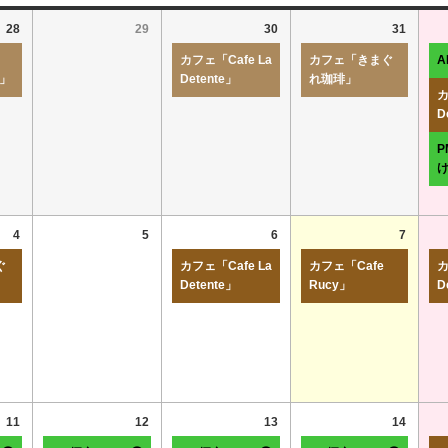
28
29
30
31
カフェ「Cafe La
カフェ「きまぐ
r」
Detente」
れ珈琲」
カ
D
4
5
6
7
ぐ
カフェ「Cafe La
カフェ「Cafe
カ
Detente」
Rucy」
D
11
12
13
14