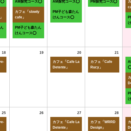
ス⭕
AM探究コース⭕
AM探究コース⭕
PM探究コース⭕
カ
c
カフェ「slowly
PM子ども森たん
r」
cafe」
けんコース⭕
たん
PM子ども森たん
けんコース⭕
18
19
20
21
e-
カフェ「Cafe La
カフェ「Cafe
Detente」
Rucy」
カ
D
25
26
27
28
e-
カフェ「Cafe La
カフェ「WRRD
カ
Detente」
Design」
D