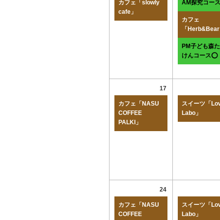
カフェ「slowly
AM探究コー
cafe」
カフェ
「Herb&Bea
PM子ども森
けんコース⭕
17
カフェ「NASU
スイーツ「Lov
COFFEE
Labo」
PALKI」
24
カフェ「NASU
スイーツ「Lov
COFFEE
Labo」