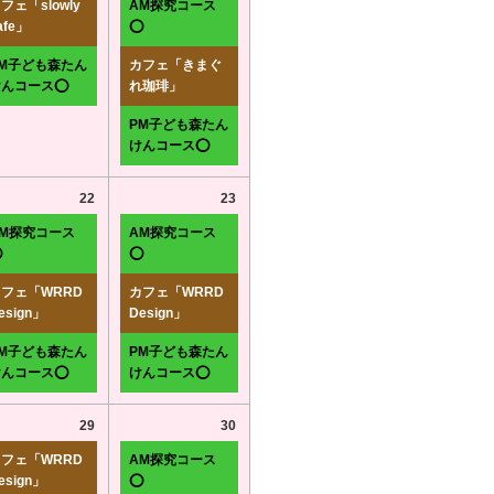
フェ「slowly
AM探究コース
afe」
⭕
PM子ども森たん
カフェ「きまぐ
けんコース⭕
れ珈琲」
PM子ども森たん
けんコース⭕
22
23
AM探究コース
AM探究コース
⭕
⭕
フェ「WRRD
カフェ「WRRD
esign」
Design」
PM子ども森たん
PM子ども森たん
けんコース⭕
けんコース⭕
29
30
フェ「WRRD
AM探究コース
esign」
⭕