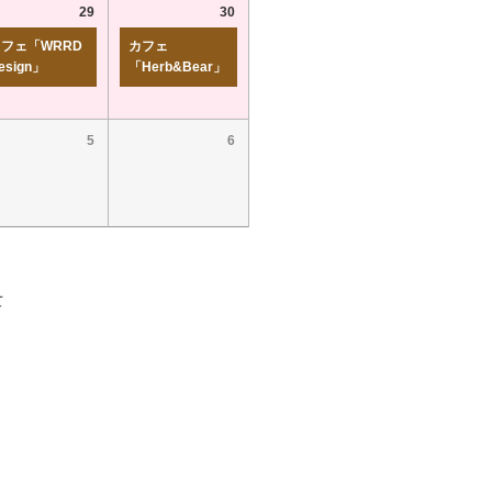
29
30
フェ「WRRD
カフェ
esign」
「Herb&Bear」
5
6
て