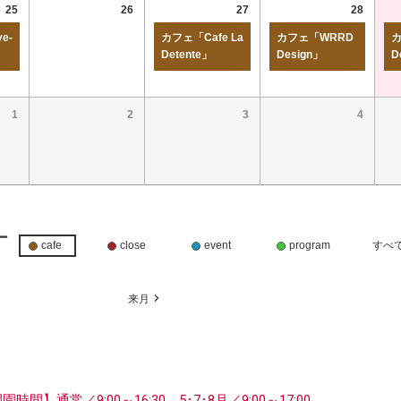
25
26
27
28
e-
カフェ「Cafe La
カフェ「WRRD
カ
Detente」
Design」
D
1
2
3
4
ー
cafe
close
event
program
すべ
月
来月
開園時間】
通常／9:00～16:30、5･7･8月／9:00～17:00