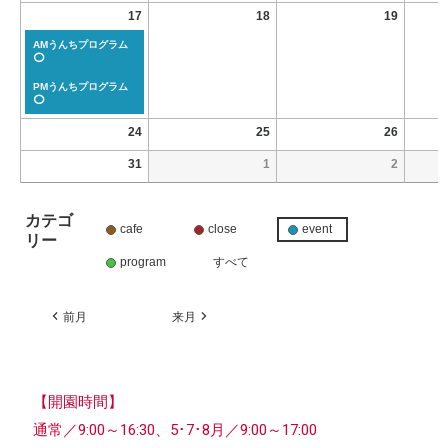
17
18
19
AMうんちプログラム
⭕
PMうんちプログラム
⭕
24
25
26
31
1
2
カテゴ
cafe
close
event
リー
program
すべて
前月
来月
【開園時間】
通常／9:00～16:30、5･7･8月／9:00～17:00