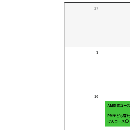
27
3
10
AM探究コー
PM子ども森
けんコース⭕