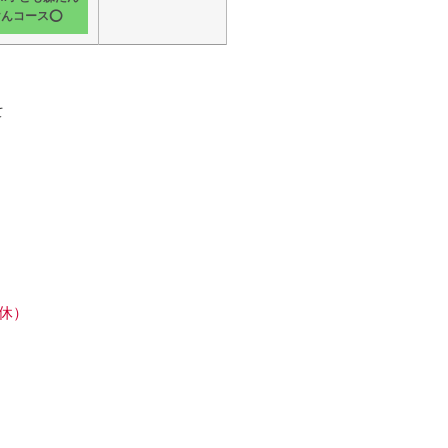
けんコース⭕
て
休）