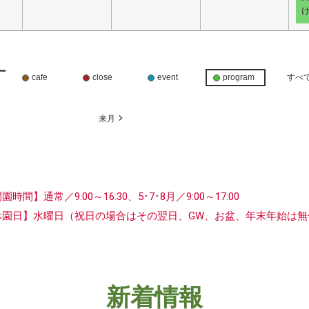
ー
cafe
close
event
program
すべ
月
来月
開園時間】
通常／9:00～16:30、5･7･8月／9:00～17:00
休園日】水曜日
（祝日の場合はその翌日、GW、お盆、年末年始は無
新着情報