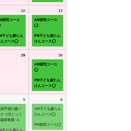
22
23
AM探究コース
AM探究コース
⭕
⭕
PM子ども森たん
PM子ども森たん
けんコース⭕
けんコース⭕
29
30
AM探究コース
⭕
PM子ども森たん
けんコース⭕
5
6
那須平成の森ハ
AM子ども森たん
ク~1日じっく
けんコース⭕
り森林散策~⚠
PM探究コース⭕
PM子ども森たん