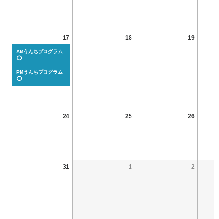
17
18
19
AMうんちプログラム
⭕
PMうんちプログラム
⭕
24
25
26
31
1
2