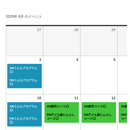
2026年 8月 のイベント
27
28
29
3
4
5
AMうんちプログラム
⭕
PMうんちプログラム
⭕
10
11
12
AMうんちプログラム
AM探究コース⭕
AM探究コース⭕
AM探
⭕
PM子ども森たんけん
PM子ども森たんけん
PM子
PMうんちプログラム
コース⭕
コース⭕
コース
⭕