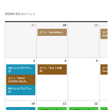
2026年 8月 のイベント
27
28
29
カフェ「Herb&Bear」
カフェ「
Deten
3
4
5
AMうんちプログラム
カフェ「きまぐれ珈
カフェ「
⭕
琲」
Deten
カフェ「NASU
COFFEE PALKI」
PMうんちプログラム
⭕
10
11
12