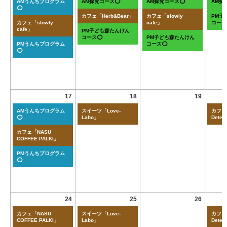
AMうんちプログラム
AM探究コース⭕
AM探究コース⭕
AM探
⭕
カフェ「Herb&Bear」
カフェ「slowly
PM子
カフェ「slowly
cafe」
コース
cafe」
PM子ども森たんけん
コース⭕
PM子ども森たんけん
PMうんちプログラム
コース⭕
⭕
17
18
19
AMうんちプログラム
スイーツ「Love-
カフェ「
⭕
Labo」
Deten
カフェ「NASU
COFFEE PALKI」
PMうんちプログラム
⭕
24
25
26
カフェ「NASU
スイーツ「Love-
カフェ「
COFFEE PALKI」
Labo」
Deten