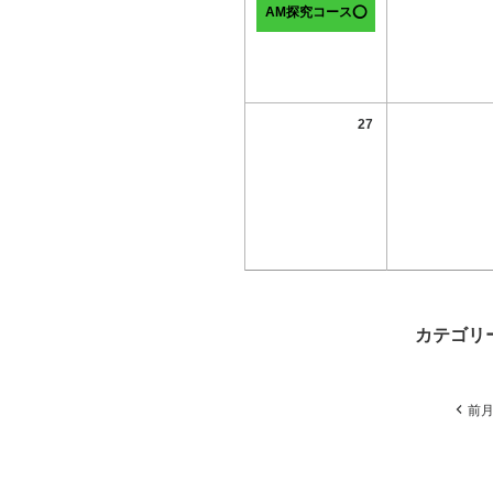
AM探究コース⭕
27
カテゴリ
前