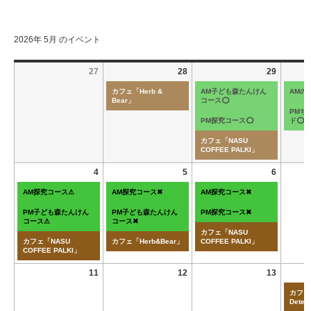
2026年 5月 のイベント
27
28
29
カフェ「Herb &
AM子ども森たんけん
AMの
Bear」
コース⭕
PMち
PM探究コース⭕
ド⭕
カフェ「NASU
COFFEE PALKI」
4
5
6
AM探究コース⚠
AM探究コース✖
AM探究コース✖
PM子ども森たんけん
PM子ども森たんけん
PM探究コース✖
コース⚠
コース✖
カフェ「NASU
カフェ「NASU
カフェ「Herb&Bear」
COFFEE PALKI」
COFFEE PALKI」
11
12
13
カフェ「
Deten