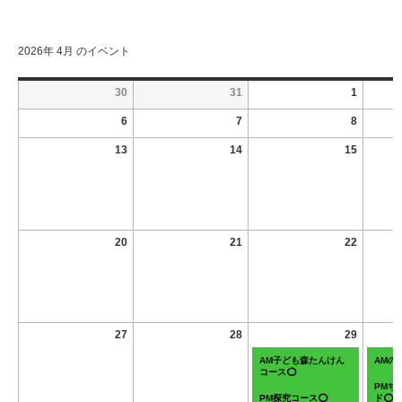
2026年 4月 のイベント
30
31
1
6
7
8
13
14
15
20
21
22
27
28
29
AM子ども森たんけん
AMの
コース⭕
PMち
PM探究コース⭕
ド⭕