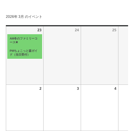
2026年 3月 のイベント
23
24
25
AM冬のファミリーコ
ース✖
PMちょこっと森ガイ
ド（当日受付）
2
3
4