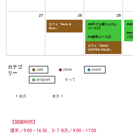
27
28
29
カフェ「Herb &
AM子ども森たんけん
AMの
Bear」
コース⭕
PMち
PM探究コース⭕
ド⭕
カフェ「NASU
COFFEE PALKI」
カテゴ
cafe
close
event
リー
program
すべて
前月
来月
【開園時間】
通常／9:00～16:30、5･7･8月／9:00～17:00