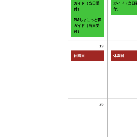
ガイド（当日受
ガイド（当日
付）
付）
PMちょこっと森
ガイド（当日受
付）
19
休園日
休園日
26