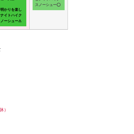
スノーシュー⭕
月明かりを楽し
むナイトハイク
スノーシュー⚠
て
休）