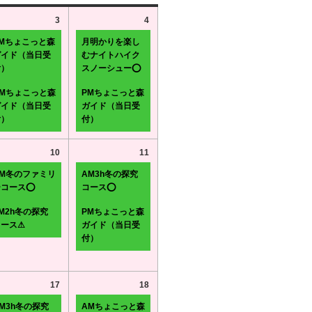
3
4
PMちょこっと森
月明かりを楽し
ガイド（当日受
むナイトハイク
付）
スノーシュー⭕
AMちょこっと森
PMちょこっと森
ガイド（当日受
ガイド（当日受
付）
付）
10
11
AM冬のファミリ
AM3h冬の探究
ーコース⭕
コース⭕
M2h冬の探究
PMちょこっと森
コース⚠
ガイド（当日受
付）
17
18
M3h冬の探究
AMちょこっと森