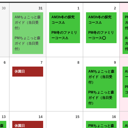
30
31
1
2
AMちょこっと森
AM3h冬の探究
AM3h冬の探究
ガイド（当日受
コース⚠
コース⚠
付）
PM冬のファミリ
PM冬のファミリ
PMちょこっと森
ーコース⚠
ーコース⭕
ガイド（当日受
付）
6
7
8
9
休園日
AMちょこっと森
ガイド（当日受
付）
P
PMちょこっと森
ガイド（当日受
付）
13
14
15
16
と森
休園日
PMちょこっと森
A