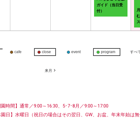
ガイド（当日受
付）
ー
cafe
close
event
program
すべ
月
来月
開園時間】
通常／9:00～16:30、5･7･8月／9:00～17:00
休園日】水曜日
（祝日の場合はその翌日、GW、お盆、年末年始は無