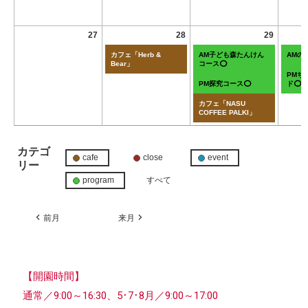
27
28
29
カフェ「Herb &
AM子ども森たんけん
AMの
Bear」
コース⭕
PMち
PM探究コース⭕
ド⭕
カフェ「NASU
COFFEE PALKI」
カテゴ
cafe
close
event
リー
program
すべて
前月
来月
【開園時間】
通常／9:00～16:30、5･7･8月／9:00～17:00